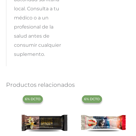
local. Consulta a tu
médico o a un
profesional de la
salud antes de
consumir cualquier
suplemento.
Productos relacionados
‍6% DCTO‍‍
‍6% DCTO‍‍
‍6% DCTO‍‍
‍6% DCTO‍‍