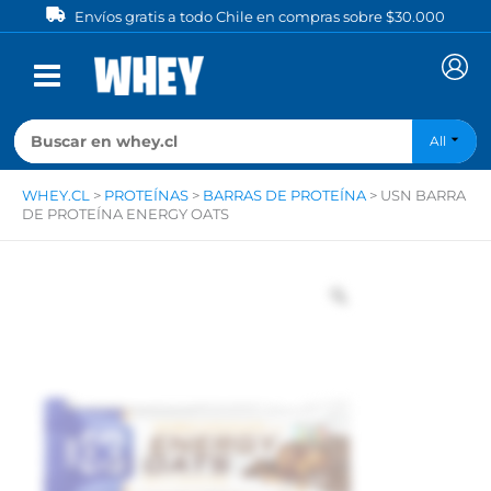
Ir
Envíos gratis a todo Chile en compras sobre $30.000
al
contenido
All
WHEY.CL
>
PROTEÍNAS
>
BARRAS DE PROTEÍNA
>
USN BARRA
DE PROTEÍNA ENERGY OATS