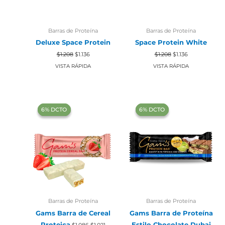
Barras de Proteína
Barras de Proteína
Deluxe Space Protein
Space Protein White
El
El
El
El
$
1.208
$
1.136
$
1.208
$
1.136
precio
precio
precio
precio
original
actual
original
actual
VISTA RÁPIDA
VISTA RÁPIDA
era:
es:
era:
es:
$1.208.
$1.136.
$1.208.
$1.136.
‍6% DCTO‍‍
‍6% DCTO‍‍
‍6% DCTO‍‍
‍6% DCTO‍‍
Barras de Proteína
Barras de Proteína
Gams Barra de Cereal
Gams Barra de Proteína
El
El
Proteica
Estilo Chocolate Dubai
$
1.086
$
1.021