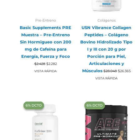
Pre-Entreno
Colágenos
Basic Supplements PRE
USN Vibrance Collagen
Muestra – Pre-Entreno
Peptides – Colágeno
Sin Hormigueo con 200
Bovino Hidrolizado Tipo
mg de Cafeína para
I y III con 20 g por
Energía, Fuerza y Foco
Porción para Piel,
El
El
Articulaciones y
$
2.428
$
2.282
precio
precio
El
El
original
actual
Músculos
$
28.048
$
26.365
VISTA RÁPIDA
precio
preci
era:
es:
original
actua
VISTA RÁPIDA
$2.428.
$2.282.
era:
es:
$28.048.
$26.3
‍6% DCTO‍‍
‍6% DCTO‍‍
‍6% DCTO‍‍
‍6% DCTO‍‍