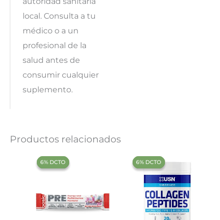
autoridad sanitaria
local. Consulta a tu
médico o a un
profesional de la
salud antes de
consumir cualquier
suplemento.
Productos relacionados
‍6% DCTO‍‍
‍6% DCTO‍‍
‍6% DCTO‍‍
‍6% DCTO‍‍