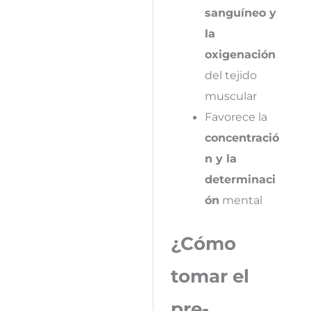
sanguíneo y
la
oxigenación
del tejido
muscular
Favorece la
concentració
n y la
determinaci
ón
mental
¿Cómo
tomar el
pre-