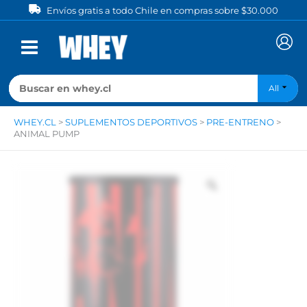
Ir
Envíos gratis a todo Chile en compras sobre $30.000
al
contenido
All
WHEY.CL
>
SUPLEMENTOS DEPORTIVOS
>
PRE-ENTRENO
>
ANIMAL PUMP