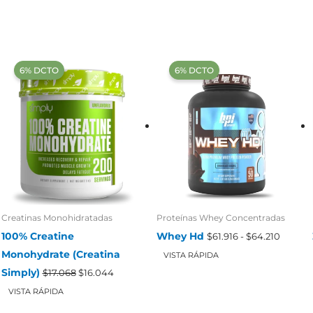
$27.512
hasta
$58.476
‍6% DCTO‍‍
‍6% DCTO‍‍
Creatinas Monohidratadas
Proteínas Whey Concentradas
Rango
100% Creatine
Whey Hd
$
61.916
-
$
64.210
de
Monohydrate (Creatina
precios
VISTA RÁPIDA
desde
El
El
Simply)
$
17.068
$
16.044
$61.916
precio
precio
hasta
original
actual
VISTA RÁPIDA
$64.21
era:
es:
$17.068.
$16.044.