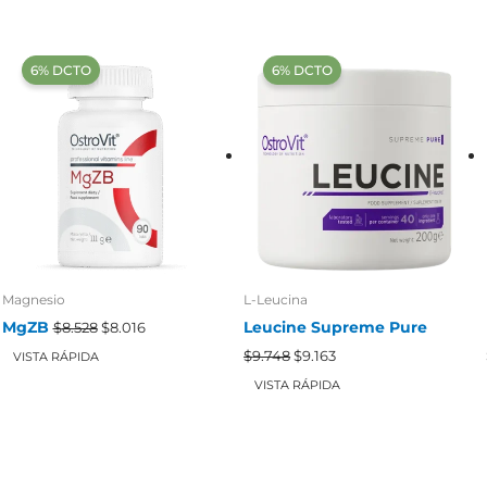
‍6% DCTO‍‍
‍6% DCTO‍‍
Magnesio
L-Leucina
El
El
MgZB
Leucine Supreme Pure
$
8.528
$
8.016
precio
precio
El
El
original
actual
$
9.748
$
9.163
VISTA RÁPIDA
precio
precio
era:
es:
original
actual
VISTA RÁPIDA
$8.528.
$8.016.
era:
es:
$9.748.
$9.163.