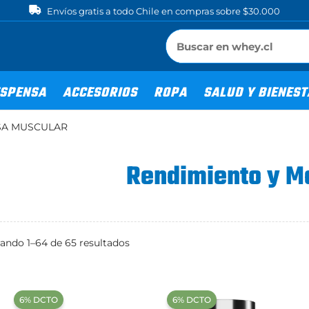
Envíos gratis a todo Chile en compras sobre $30.000
SPENSA
ACCESORIOS
ROPA
SALUD Y BIENES
SA MUSCULAR
Rendimiento y M
Ordenado
ando 1–64 de 65 resultados
por
popularidad
‍6% DCTO‍‍
‍6% DCTO‍‍