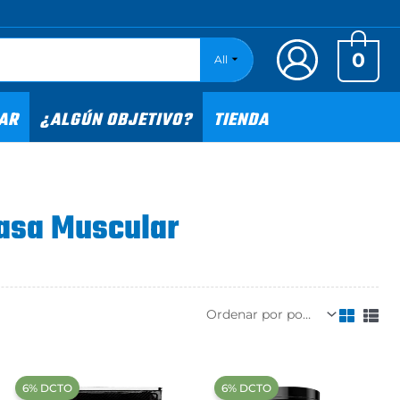
0
All
TAR
¿ALGÚN OBJETIVO?
TIENDA
asa Muscular
‍6% DCTO‍‍
‍6% DCTO‍‍