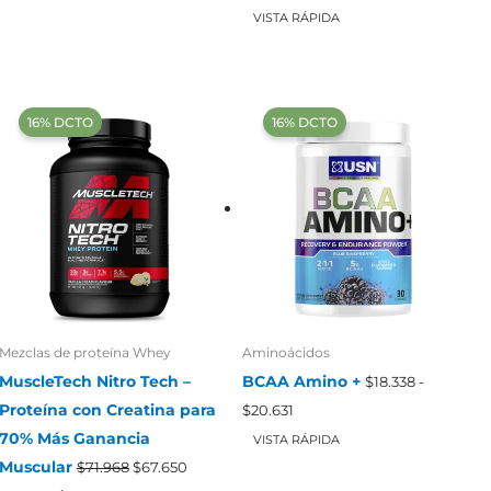
era:
es:
precios:
VISTA RÁPIDA
$91.488.
$85.999.
desde
$10.310
hasta
$25.218
‍16% DCTO‍‍
‍16% DCTO‍‍
Mezclas de proteína Whey
Aminoácidos
MuscleTech Nitro Tech –
BCAA Amino +
$
18.338
-
Rango
Proteína con Creatina para
$
20.631
de
70% Más Ganancia
precios:
VISTA RÁPIDA
desde
El
El
Muscular
$
71.968
$
67.650
$18.338
precio
precio
hasta