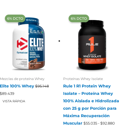
‍6% DCTO‍‍
‍6% DCTO‍‍
Mezclas de proteína Whey
Proteínas Whey Isolate
Elite 100% Whey
Rule 1 R1 Protein Whey
$
95.148
El
El
Isolate – Proteína Whey
$
89.439
precio
precio
100% Aislada e Hidrolizada
original
actual
VISTA RÁPIDA
era:
es:
con 25 g por Porción para
$95.148.
$89.439.
Máxima Recuperación
Rango
Muscular
$
55.035
-
$
92.880
de