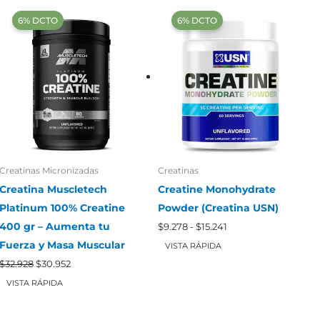
‍6% DCTO‍‍
‍6% DCTO‍‍
Creatinas Micronizadas
Creatinas
Creatina Muscletech
Creatine Monohydrate
Platinum 100% Creatine
Powder (Creatina USN)
Rango
400 gr – Aumenta tu
$
9.278
-
$
15.241
de
Fuerza y Masa Muscular
precios:
VISTA RÁPIDA
desde
El
El
$
32.928
$
30.952
$9.278
precio
precio
hasta
original
actual
VISTA RÁPIDA
$15.241
era:
es:
$32.928.
$30.952.