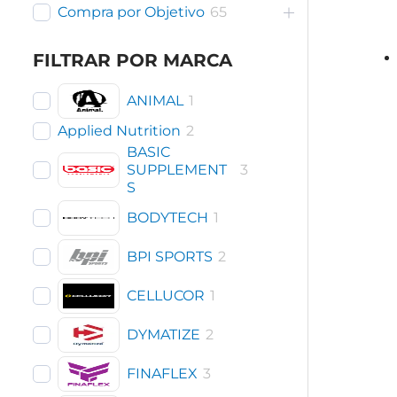
Compra por Objetivo
65
FILTRAR POR MARCA
ANIMAL
1
Applied Nutrition
2
BASIC
SUPPLEMENT
3
S
BODYTECH
1
BPI SPORTS
2
CELLUCOR
1
DYMATIZE
2
FINAFLEX
3