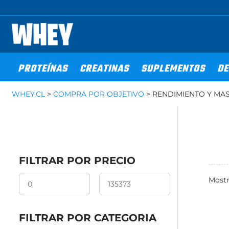
Ir
al
contenido
PROTEÍNAS
CREATINAS
SUPLEMENTOS
DE
WHEY.CL
>
COMPRA POR OBJETIVO
>
RENDIMIENTO Y MA
FILTRAR POR PRECIO
Mostr
FILTRAR POR CATEGORIA