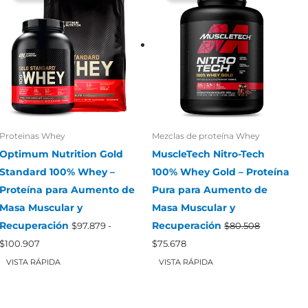
Proteinas Whey
Mezclas de proteína Whey
Optimum Nutrition Gold
MuscleTech Nitro-Tech
Standard 100% Whey –
100% Whey Gold – Proteína
Proteína para Aumento de
Pura para Aumento de
Masa Muscular y
Masa Muscular y
Recuperación
Recuperación
$
97.879
-
$
80.508
Rango
El
El
$
100.907
$
75.678
de
precio
precio
precios:
original
actual
VISTA RÁPIDA
VISTA RÁPIDA
desde
era:
es:
$97.879
$80.508.
$75.678.
hasta
$100.907