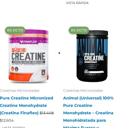
precios
VISTA RÁPIDA
desde
$55.03
hasta
$92.88
‍6% DCTO‍‍
‍3% DCTO‍‍
Creatinas Micronizadas
Creatinas Micronizadas
Pure Creatine Micronized
Animal (Universal) 100%
Creatine Monohydrate
Pure Creatine
(Creatina Finaflex)
Monohydrate – Creatina
$
13.408
El
El
Monohidratada para
$
12.604
precio
precio
Máxima Fuerza y
original
actual