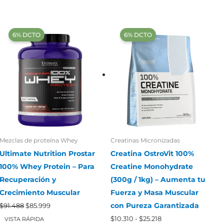
‍6% DCTO‍‍
‍6% DCTO‍‍
Mezclas de proteína Whey
Creatinas Micronizadas
Ultimate Nutrition Prostar
Creatina OstroVit 100%
100% Whey Protein – Para
Creatine Monohydrate
Recuperación y
(300g / 1kg) – Aumenta tu
Crecimiento Muscular
Fuerza y Masa Muscular
El
El
con Pureza Garantizada
$
91.488
$
85.999
precio
precio
Rango
original
actual
$
10.310
-
$
25.218
VISTA RÁPIDA
de