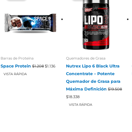
Barras de Proteína
Quemadores de Grasa
El
El
Space Protein
Nutrex Lipo 6 Black Ultra
$
1.208
$
1.136
precio
precio
Concentrate – Potente
original
actual
VISTA RÁPIDA
era:
es:
Quemador de Grasa para
$1.208.
$1.136.
Máxima Definición
$
19.508
El
El
$
18.338
precio
precio
original
actual
VISTA RÁPIDA
era:
es:
$19.508.
$18.338.