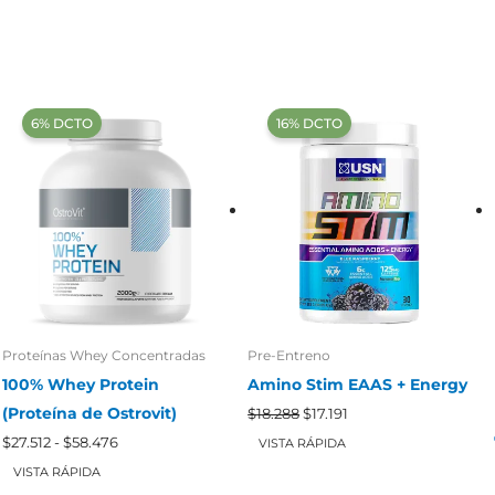
‍6% DCTO‍‍
‍16% DCTO‍‍
Proteínas Whey Concentradas
Pre-Entreno
100% Whey Protein
Amino Stim EAAS + Energy
El
El
(Proteína de Ostrovit)
$
18.288
$
17.191
precio
precio
Rango
original
actual
$
27.512
-
$
58.476
VISTA RÁPIDA
de
era:
es:
precios:
VISTA RÁPIDA
$18.288.
$17.191.
desde