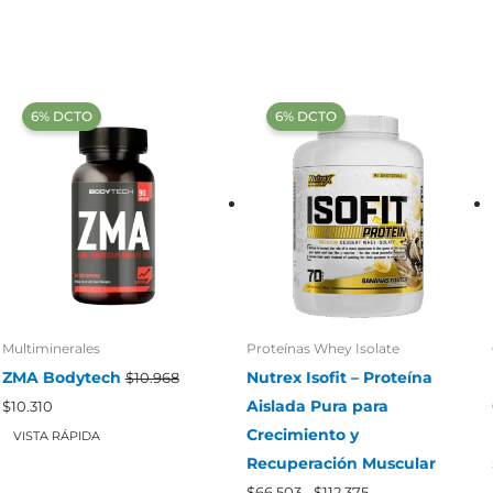
‍6% DCTO‍‍
‍6% DCTO‍‍
Multiminerales
Proteínas Whey Isolate
ZMA Bodytech
Nutrex Isofit – Proteína
$
10.968
El
El
Aislada Pura para
$
10.310
precio
precio
Crecimiento y
original
actual
VISTA RÁPIDA
era:
es:
Recuperación Muscular
$10.968.
$10.310.
Rango
$
66.503
-
$
112.375