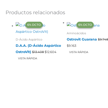
Productos relacionados
‍6% DCTO‍‍
‍6% DCTO‍‍
‍6% DCTO‍‍
‍6% DCTO‍‍
Aminoácidos
Ostrovit Guarana
D-Ácido Aspártico
$
9.74
El
El
D.A.A. (D-Ácido Aspártico
$
9.163
precio
precio
El
El
OstroVit)
original
actual
$
13.408
$
12.604
VISTA RÁPIDA
precio
precio
era:
es:
original
actual
VISTA RÁPIDA
$9.748.
$9.163.
era:
es:
$13.408.
$12.604.