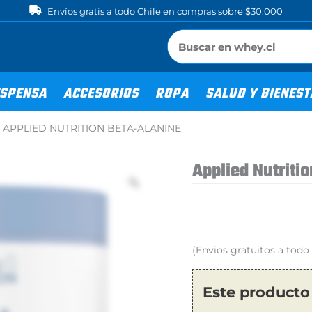
Envíos gratis a todo Chile en compras sobre $30.000
SPENSA
ACCESORIOS
ROPA
SALUD Y BIENES
>
APPLIED NUTRITION BETA-ALANINE
Applied Nutriti
(Envios gratuitos a tod
Este producto