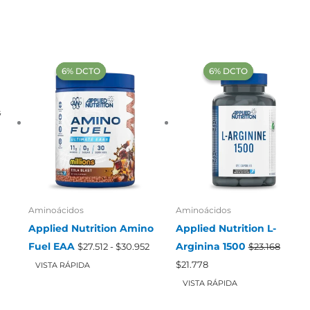
‍6% DCTO‍‍
‍6% DCTO‍‍
‍6% DCTO‍‍
‍6% DCTO‍‍
8
Aminoácidos
Aminoácidos
Applied Nutrition Amino
Applied Nutrition L-
Rango
Fuel EAA
Arginina 1500
$
27.512
-
$
30.952
$
23.168
de
El
El
precios:
$
21.778
VISTA RÁPIDA
precio
precio
desde
original
actual
VISTA RÁPIDA
$27.512
era:
es:
hasta
$23.168.
$21.778.
$30.952