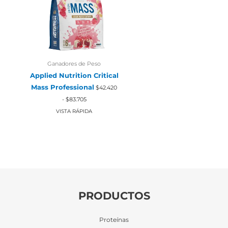
Ganadores de Peso
Applied Nutrition Critical
Mass Professional
$
42.420
Rango
-
$
83.705
de
precios:
VISTA RÁPIDA
desde
$42.420
hasta
$83.705
PRODUCTOS
Proteínas