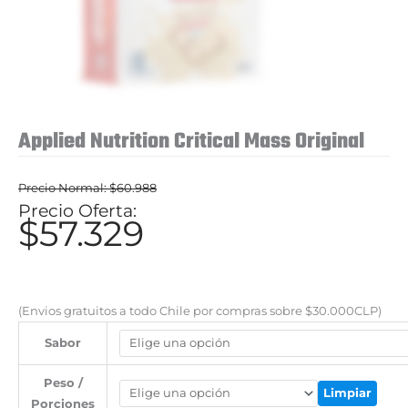
Applied Nutrition Critical Mass Original
$
60.988
El
$
57.329
El
precio
precio
original
actual
era:
es:
(Envios gratuitos a todo Chile por compras sobre $30.000CLP)
$60.988.
$57.329.
Sabor
Peso /
Limpiar
Porciones