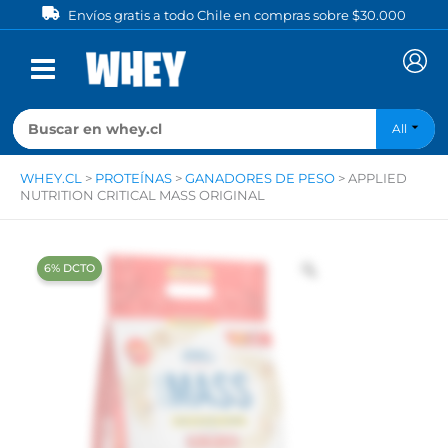
Ir
Envíos gratis a todo Chile en compras sobre $30.000
al
contenido
All
WHEY.CL
>
PROTEÍNAS
>
GANADORES DE PESO
>
APPLIED
NUTRITION CRITICAL MASS ORIGINAL
‍6% DCTO‍‍