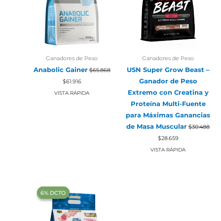
Ganadores de Peso
Ganadores de Peso
Anabolic Gainer
USN Super Grow Beast –
$
65.868
El
El
Ganador de Peso
$
61.916
precio
precio
original
actual
Extremo con Creatina y
VISTA RÁPIDA
era:
es:
Proteína Multi-Fuente
$65.868.
$61.916.
para Máximas Ganancias
de Masa Muscular
$
30.488
El
El
$
28.659
precio
precio
original
actual
VISTA RÁPIDA
era:
es:
$30.488.
$28.659.
‍6% DCTO‍‍
‍6% DCTO‍‍