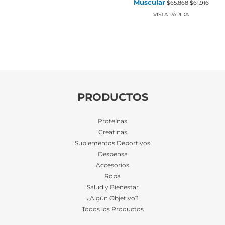
Muscular
$
65.868
$
61.916
precio
preci
original
actual
VISTA RÁPIDA
era:
es:
$65.868.
$61.91
PRODUCTOS
Proteínas
Creatinas
Suplementos Deportivos
Despensa
Accesorios
Ropa
Salud y Bienestar
¿Algún Objetivo?
Todos los Productos