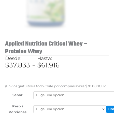
Applied Nutrition Critical Whey –
Proteína Whey
Rango
-
$
37.833
$
61.916
de
precios:
desde
(Envios gratuitos a todo Chile por compras sobre $30.000CLP)
$37.833
Sabor
hasta
Peso /
$61.916
Lim
Porciones