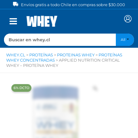
Ir
Envíos gratis a todo Chile en compras sobre $30.000
al
contenido
All
WHEY.CL
>
PROTEÍNAS
>
PROTEINAS WHEY
>
PROTEÍNAS
WHEY CONCENTRADAS
>
APPLIED NUTRITION CRITICAL
WHEY – PROTEÍNA WHEY
‍6% DCTO‍‍