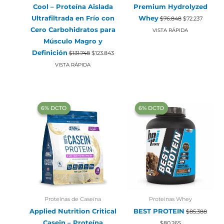
Cool – Proteína Aislada
Premium Hydrolyzed
El
El
Ultrafiltrada en Frío con
Whey
$
76.848
$
72.237
precio
precio
Cero Carbohidratos para
original
actual
VISTA RÁPIDA
era:
es:
Músculo Magro y
$76.848.
$72.237.
El
El
Definición
$
131.748
$
123.843
precio
precio
original
actual
VISTA RÁPIDA
era:
es:
$131.748.
$123.843.
‍6% DCTO‍‍
‍6% DCTO‍‍
‍6% DCTO‍‍
‍6% DCTO‍‍
Proteínas de Caseína
Proteinas Whey
Applied Nutrition Critical
BEST PROTEIN
$
85.388
El
El
Casein – Proteína
$
80.265