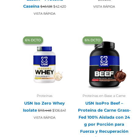
precio
precio
El
El
Caseína
original
actual
$
45.128
$
42.420
VISTA RÁPIDA
precio
precio
era:
es:
original
actual
VISTA RÁPIDA
$85.388.
$80.265.
era:
es:
$45.128.
$42.420.
‍6% DCTO‍‍
‍6% DCTO‍‍
‍6% DCTO‍‍
‍6% DCTO‍‍
Proteínas
Proteínas en Base a Carne
USN Iso Zero Whey
USN IsoPro Beef –
El
El
Isolate
Proteína de Carne Grass-
$
113.448
$
106.641
precio
precio
original
actual
Fed 100% Aislada con 24
VISTA RÁPIDA
era:
es:
g por Porción para
$113.448.
$106.641.
Fuerza y Recuperación
El
El