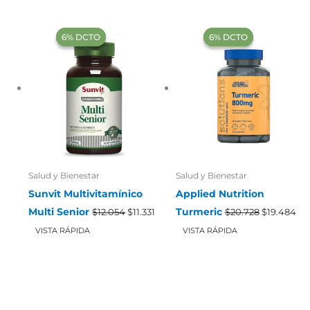
‍6% DCTO‍‍
‍6% DCTO‍‍
‍6% DCTO‍‍
‍6% DCTO‍‍
Salud y Bienestar
Salud y Bienestar
Sunvit Multivitamínico
Applied Nutrition
l
El
El
El
El
Multi Senior
Turmeric
$
12.054
$
11.331
$
20.728
$
19.484
recio
precio
precio
precio
pre
ctual
original
actual
original
act
VISTA RÁPIDA
VISTA RÁPIDA
s:
era:
es:
era:
es:
12.592.
$12.054.
$11.331.
$20.728.
$19