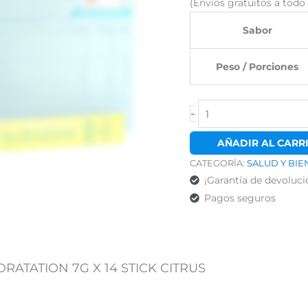
e
(Envios gratuitos a tod
$24.388.
Sabor
Peso / Porciones
-
AÑADIR AL CARR
CATEGORÍA:
SALUD Y BIE
¡Garantía de devoluci
Pagos seguros
RATATION 7G X 14 STICK CITRUS