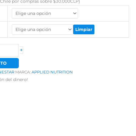
s:
o Chile por compras sobre $30.000CLP)
$22.925.
Limpiar
+
ITO
NESTAR
MARCA:
APPLIED NUTRITION
ón del dinero!