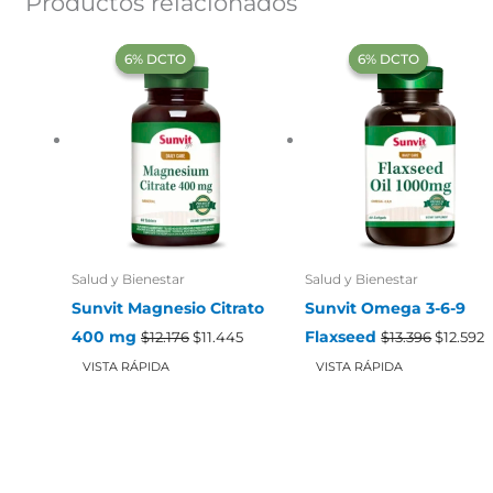
Productos relacionados
‍6% DCTO‍‍
‍6% DCTO‍‍
‍6% DCTO‍‍
‍6% DCTO‍‍
Salud y Bienestar
Salud y Bienestar
Sunvit Magnesio Citrato
Sunvit Omega 3-6-9
El
El
El
E
400 mg
Flaxseed
$
12.176
$
11.445
$
13.396
$
12.592
precio
precio
precio
p
original
actual
original
a
VISTA RÁPIDA
VISTA RÁPIDA
era:
es:
era:
e
$12.176.
$11.445.
$13.396.
$