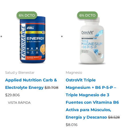
‍6% DCTO‍‍
‍6% DCTO‍‍
‍6% DCTO‍‍
‍6% DCTO‍‍
Salud y Bienestar
Magnesio
Applied Nutrition Carb &
OstroVit Triple
Electrolyte Energy
Magnesium + B6 P-5-P –
$
31.708
cio
El
El
Triple Magnesio de 3
ual
$
29.806
precio
precio
Fuentes con Vitamina B6
original
actual
VISTA RÁPIDA
.484.
era:
es:
Activa para Músculos,
$31.708.
$29.806.
Energía y Descanso
$
8.528
El
El
$
8.016
precio
precio