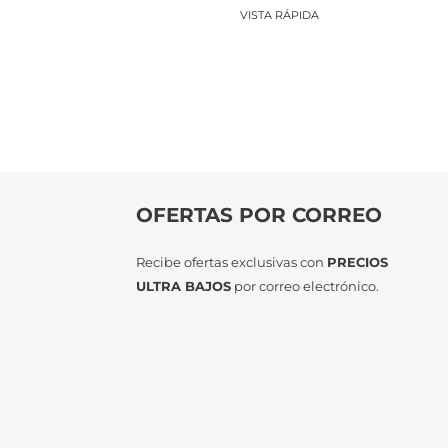
original
actual
VISTA RÁPIDA
era:
es:
$8.528.
$8.016.
OFERTAS POR CORREO
Recibe ofertas exclusivas con
PRECIOS
ULTRA BAJOS
por correo electrónico.