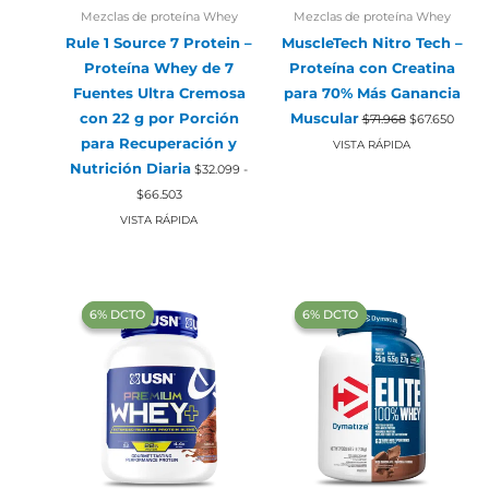
Mezclas de proteína Whey
Mezclas de proteína Whey
Rule 1 Source 7 Protein –
MuscleTech Nitro Tech –
Proteína Whey de 7
Proteína con Creatina
Fuentes Ultra Cremosa
para 70% Más Ganancia
El
El
con 22 g por Porción
Muscular
$
71.968
$
67.650
precio
preci
para Recuperación y
original
actual
VISTA RÁPIDA
era:
es:
Nutrición Diaria
$
32.099
-
$71.968.
$67.65
Rango
$
66.503
de
precios:
VISTA RÁPIDA
desde
$32.099
hasta
$66.503
‍6% DCTO‍‍
‍6% DCTO‍‍
‍6% DCTO‍‍
‍6% DCTO‍‍