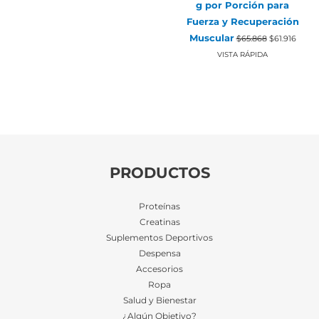
g por Porción para
$85.388.
$80.265.
Fuerza y Recuperación
El
El
Muscular
$
65.868
$
61.916
precio
preci
original
actual
VISTA RÁPIDA
era:
es:
$65.868.
$61.91
PRODUCTOS
Proteínas
Creatinas
Suplementos Deportivos
Despensa
Accesorios
Ropa
Salud y Bienestar
¿Algún Objetivo?