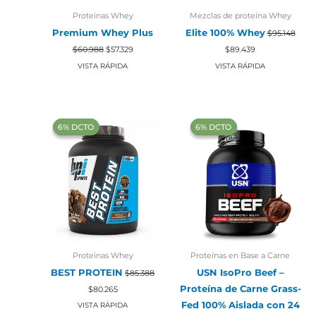
Proteinas Whey
Mezclas de proteína Whey
Premium Whey Plus
Elite 100% Whey
$
95.148
El
El
El
El
$
60.988
$
57.329
$
89.439
precio
precio
precio
precio
original
actual
original
actual
VISTA RÁPIDA
VISTA RÁPIDA
era:
es:
era:
es:
$60.988.
$57.329.
$95.148.
$89.439.
‍6% DCTO‍‍
‍6% DCTO‍‍
‍6% DCTO‍‍
‍6% DCTO‍‍
Proteinas Whey
Proteínas en Base a Carne
BEST PROTEIN
USN IsoPro Beef –
$
85.388
El
El
Proteína de Carne Grass-
$
80.265
precio
precio
original
actual
Fed 100% Aislada con 24
VISTA RÁPIDA
era:
es: