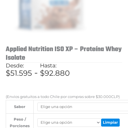
Applied Nutrition ISO XP – Proteína Whey
Isolate
Rango
-
$
51.595
$
92.880
de
precios:
desde
(Envios gratuitos a todo Chile por compras sobre $30.000CLP)
$51.595
Sabor
hasta
Peso /
$92.880
Limpiar
Porciones