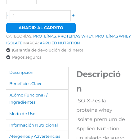
-
+
AÑADIR AL CARRITO
CATEGORÍAS:
PROTEÍNAS
,
PROTEINAS WHEY
,
PROTEÍNAS WHEY
ISOLATE
MARCA:
APPLIED NUTRITION
¡Garantía de devolución del dinero!
Pagos seguros
Descripció
Descripción
Beneficios Clave
n
¿Cómo Funciona? /
ISO-XP es la
Ingredientes
proteína whey
Modo de Uso
isolate premium de
Información Nutricional
Applied Nutrition:
Alérgenos y Advertencias
un aislado de suero