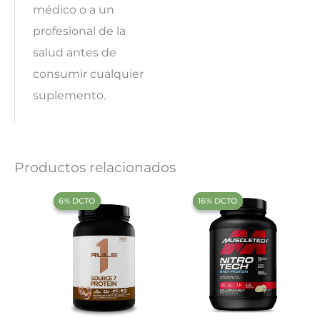
médico o a un
profesional de la
salud antes de
consumir cualquier
suplemento.
Productos relacionados
‍6% DCTO‍‍
‍6% DCTO‍‍
‍16% DCTO‍‍
‍16% DCTO‍‍