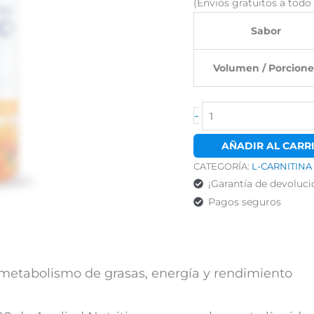
(Envios gratuitos a tod
$28.048.
Sabor
Volumen / Porcione
-
AÑADIR AL CARR
CATEGORÍA:
L-CARNITINA
¡Garantía de devoluci
Pagos seguros
 metabolismo de grasas, energía y rendimiento