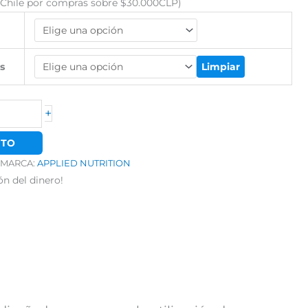
es:
o Chile por compras sobre $30.000CLP)
$26.365.
s
Limpiar
+
ITO
MARCA:
APPLIED NUTRITION
ón del dinero!