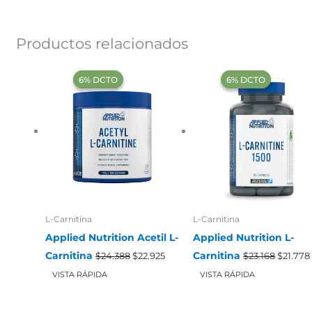
Productos relacionados
‍6% DCTO‍‍
‍6% DCTO‍‍
‍6% DCTO‍‍
‍6% DCTO‍‍
L-Carnitina
L-Carnitina
Applied Nutrition Acetil L-
Applied Nutrition L-
El
El
El
Carnitina
Carnitina
$
24.388
$
22.925
$
23.168
$
21.778
precio
precio
precio
original
actual
origina
VISTA RÁPIDA
VISTA RÁPIDA
era:
es:
era:
$24.388.
$22.925.
$23.168.