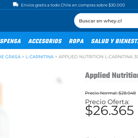
Envíos gratis a todo Chile en compras sobre $30.000
SPENSA
ACCESORIOS
ROPA
SALUD Y BIENES
E GRASA
>
L-CARNITINA
>
APPLIED NUTRITION L-CARNITINA 3
Applied Nutriti
$
28.048
El
$
26.365
precio
original
era: