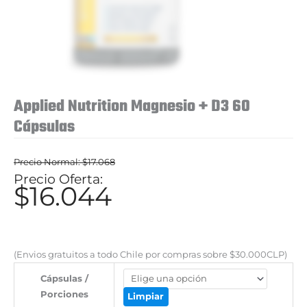
Applied Nutrition Magnesio + D3 60
Cápsulas
$
17.068
El
$
16.044
El
precio
precio
original
actual
era:
es:
(Envios gratuitos a todo Chile por compras sobre $30.000CLP)
$17.068.
$16.044.
Cápsulas /
Porciones
Limpiar