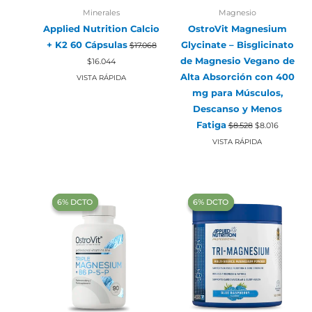
Minerales
Magnesio
Applied Nutrition Calcio
OstroVit Magnesium
+ K2 60 Cápsulas
Glycinate – Bisglicinato
$
17.068
El
El
de Magnesio Vegano de
$
16.044
precio
precio
original
actual
Alta Absorción con 400
VISTA RÁPIDA
era:
es:
mg para Músculos,
$17.068.
$16.044.
Descanso y Menos
El
El
Fatiga
$
8.528
$
8.016
precio
precio
original
actual
VISTA RÁPIDA
era:
es:
$8.528.
$8.016.
‍6% DCTO‍‍
‍6% DCTO‍‍
‍6% DCTO‍‍
‍6% DCTO‍‍