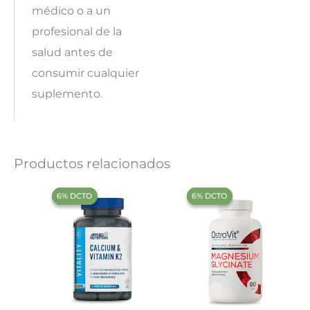
médico o a un
profesional de la
salud antes de
consumir cualquier
suplemento.
Productos relacionados
‍6% DCTO‍‍
‍6% DCTO‍‍
‍6% DCTO‍‍
‍6% DCTO‍‍