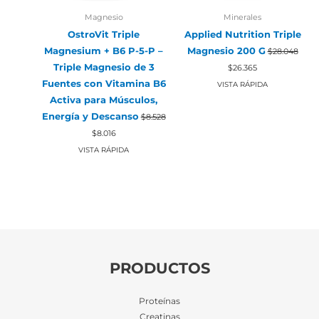
Magnesio
Minerales
OstroVit Triple
Applied Nutrition Triple
Magnesium + B6 P-5-P –
Magnesio 200 G
$
28.048
El
El
Triple Magnesio de 3
$
26.365
precio
precio
Fuentes con Vitamina B6
original
actual
VISTA RÁPIDA
era:
es:
Activa para Músculos,
$28.048.
$26.365.
Energía y Descanso
$
8.528
El
El
$
8.016
precio
precio
original
actual
VISTA RÁPIDA
era:
es:
$8.528.
$8.016.
PRODUCTOS
Proteínas
Creatinas