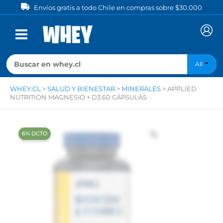
Ir
Envíos gratis a todo Chile en compras sobre $30.000
al
contenido
All
WHEY.CL
>
SALUD Y BIENESTAR
>
MINERALES
>
APPLIED
NUTRITION MAGNESIO + D3 60 CÁPSULAS
‍6% DCTO‍‍