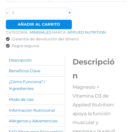
-
+
AÑADIR AL CARRITO
CATEGORÍA:
MINERALES
MARCA:
APPLIED NUTRITION
¡Garantía de devolución del dinero!
Pagos seguros
Descripció
Descripción
Beneficios Clave
n
¿Cómo Funciona? /
Magnesio +
Ingredientes
Vitamina D3 de
Modo de Uso
Applied Nutrition:
Información Nutricional
apoya la función
Alérgenos y Advertencias
muscular y
nerviosa y la salud
FAQ (Preguntas Frecuentes)