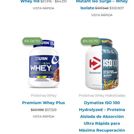
Whey Hd
Mutant Iso Surge – Whey
$
61.916
-
$
64.210
de
El
El
precios:
Isolate
$
107.348
$
100.907
VISTA RÁPIDA
precio
precio
desde
original
actual
VISTA RÁPIDA
$61.916
era:
es:
hasta
$107.348.
$100.9
$64.210
‍6% DCTO‍‍
‍6% DCTO‍‍
‍6% DCTO‍‍
‍6% DCTO‍‍
Proteinas Whey
Proteínas Whey Hidrolizadas
Premium Whey Plus
Dymatize ISO 100
El
El
Hydrolyzed – Proteína
$
60.988
$
57.329
precio
precio
original
actual
Aislada de Absorción
VISTA RÁPIDA
era:
es:
Ultra Rápida para
$60.988.
$57.329.
Máxima Recuperación