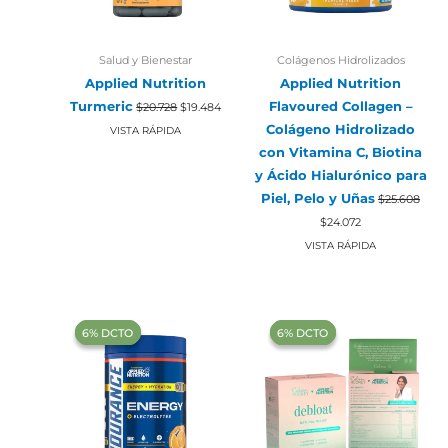
Salud y Bienestar
Colágenos Hidrolizados
Applied Nutrition
Applied Nutrition
El
El
Turmeric
Flavoured Collagen –
$
20.728
$
19.484
precio
precio
original
actual
Colágeno Hidrolizado
VISTA RÁPIDA
era:
es:
con Vitamina C, Biotina
$20.728.
$19.484.
y Ácido Hialurónico para
Piel, Pelo y Uñas
$
25.608
El
El
$
24.072
precio
precio
original
actual
VISTA RÁPIDA
era:
es:
$25.608.
$24.072.
‍6% DCTO‍‍
‍6% DCTO‍‍
‍6% DCTO‍‍
‍6% DCTO‍‍