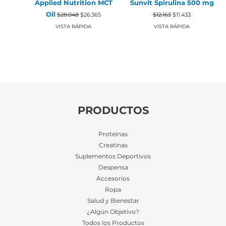
Applied Nutrition MCT
Sunvit Spirulina 500 mg
El
El
El
El
Oil
$
28.048
$
26.365
$
12.163
$
11.433
precio
precio
precio
precio
original
actual
original
actual
VISTA RÁPIDA
VISTA RÁPIDA
era:
es:
era:
es:
$28.048.
$26.365.
$12.163.
$11.433.
PRODUCTOS
Proteínas
Creatinas
Suplementos Deportivos
Despensa
Accesorios
Ropa
Salud y Bienestar
¿Algún Objetivo?
Todos los Productos