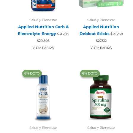
Salud y Bienestar
Salud y Bienestar
Applied Nutrition Carb &
Applied Nutrition
Electrolyte Energy
Debloat Sticks
$
31.708
$
29.268
El
El
El
El
$
29.806
$
27.512
precio
precio
precio
precio
original
actual
original
actual
VISTA RÁPIDA
VISTA RÁPIDA
era:
es:
era:
es:
$31.708.
$29.806.
$29.268.
$27.512.
‍6% DCTO‍‍
‍6% DCTO‍‍
‍6% DCTO‍‍
‍6% DCTO‍‍
Salud y Bienestar
Salud y Bienestar