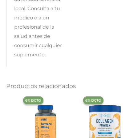
local. Consulta a tu
médico o a un
profesional de la
salud antes de
consumir cualquier
suplemento.
Productos relacionados
‍6% DCTO‍‍
‍6% DCTO‍‍
‍6% DCTO‍‍
‍6% DCTO‍‍