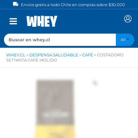
Ir
Envíos gratis a todo Chile en compras sobre $30.000
al
contenido
All
WHEY.CL
>
DESPENSA SALUDABLE
>
CAFÉ
>
COSTADORO
SETTANTA CAFÉ MOLIDO