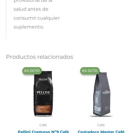
profesional de la
salud antes de
consumir cualquier
suplemento.
Productos relacionados
‍6% DCTO‍‍
‍6% DCTO‍‍
‍6% DCTO‍‍
‍6% DCTO‍‍
Café
Café
Pellini Cremoso Nº9 Café
Costadoro Master Café