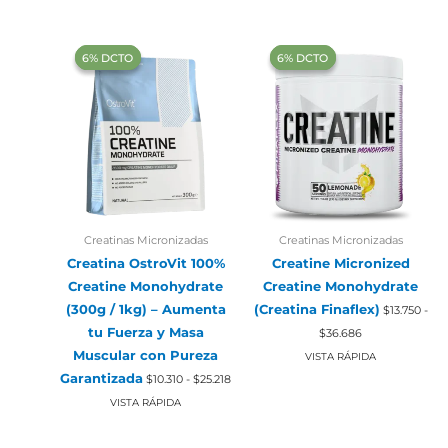
‍6% DCTO‍‍
‍6% DCTO‍‍
‍6% DCTO‍‍
‍6% DCTO‍‍
Creatinas Micronizadas
Creatinas Micronizadas
Creatina OstroVit 100%
Creatine Micronized
Creatine Monohydrate
Creatine Monohydrate
(300g / 1kg) – Aumenta
(Creatina Finaflex)
$
13.750
-
Rango
tu Fuerza y Masa
$
36.686
de
Muscular con Pureza
precios:
VISTA RÁPIDA
desde
Rango
Garantizada
$
10.310
-
$
25.218
$13.750
de
hasta
precios:
VISTA RÁPIDA
$36.686
desde
$10.310
hasta