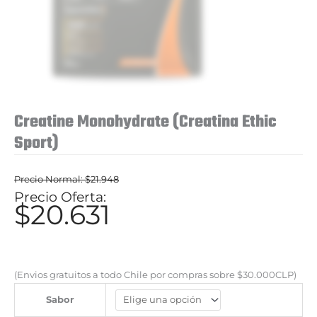
Creatine Monohydrate (Creatina Ethic
Sport)
$
21.948
El
$
20.631
El
precio
precio
original
actual
era:
es:
(Envios gratuitos a todo Chile por compras sobre $30.000CLP)
$21.948.
$20.631.
Sabor