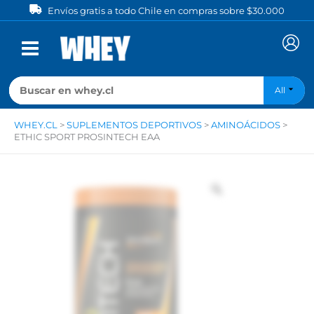
Ir
Envíos gratis a todo Chile en compras sobre $30.000
al
contenido
All
WHEY.CL
>
SUPLEMENTOS DEPORTIVOS
>
AMINOÁCIDOS
>
ETHIC SPORT PROSINTECH EAA