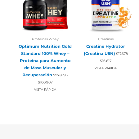
Proteinas Whey
Creatinas
Optimum Nutrition Gold
Creatine Hydrator
Standard 100% Whey –
(Creatina USN)
$
17.678
El
El
Proteína para Aumento
$
16.617
precio
precio
de Masa Muscular y
original
actual
VISTA RÁPIDA
era:
es:
Recuperación
$
97.879
-
$17.678.
$16.617.
Rango
$
100.907
de
precios:
VISTA RÁPIDA
desde
$97.879
hasta
$100.907