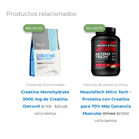
Productos relacionados
‍18% DCTO‍‍
‍18% DCTO‍‍
‍16% DCTO‍‍
‍16% DCTO‍‍
Creatinas Micronizadas
Mezclas de proteína Whey
Creatine Monohydrate
MuscleTech Nitro Tech –
3000 mg de Creatina
Proteína con Creatina
Rango
Ostrovit
para 70% Más Ganancia
$
1.709
-
$
29.426
de
El
El
precios:
Muscular
$
71.968
$
67.650
VISTA RÁPIDA
precio
preci
desde
original
actual
VISTA RÁPIDA
$1.709
era:
es:
hasta
$71.968.
$67.65
$29.426