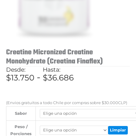
Creatine Micronized Creatine
Monohydrate (Creatina Finaflex)
Rango
-
$
13.750
$
36.686
de
precios:
desde
(Envios gratuitos a todo Chile por compras sobre $30.000CLP)
$13.750
Sabor
hasta
Peso /
$36.686
Limpiar
Porciones