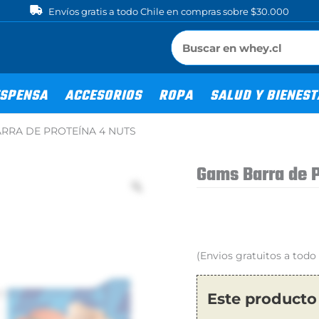
Envíos gratis a todo Chile en compras sobre $30.000
SPENSA
ACCESORIOS
ROPA
SALUD Y BIENES
RRA DE PROTEÍNA 4 NUTS
Gams Barra de P
(Envios gratuitos a tod
Este producto