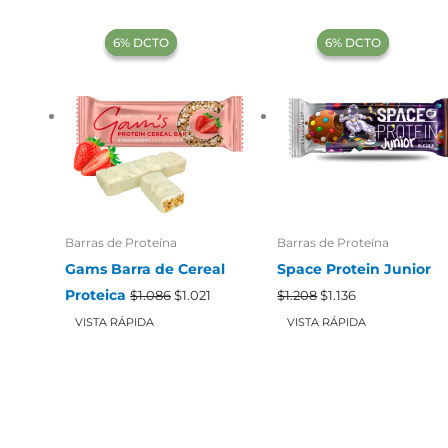
‍6% DCTO‍‍
‍6% DCTO‍‍
‍6% DCTO‍‍
‍6% DCTO‍‍
Barras de Proteína
Barras de Proteína
Gams Barra de Cereal
Space Protein Junior
El
El
El
El
Proteica
$
1.086
$
1.021
$
1.208
$
1.136
precio
precio
precio
precio
original
actual
original
actual
VISTA RÁPIDA
VISTA RÁPIDA
era:
es:
era:
es:
$1.086.
$1.021.
$1.208.
$1.136.