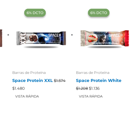
‍6% DCTO‍‍
‍6% DCTO‍‍
‍6% DCTO‍‍
‍6% DCTO‍‍
Barras de Proteína
Barras de Proteína
Space Protein XXL
Space Protein White
$
1.574
El
El
El
El
$
1.480
$
1.208
$
1.136
precio
precio
precio
precio
original
actual
original
actual
VISTA RÁPIDA
VISTA RÁPIDA
era:
es:
era:
es:
$1.574.
$1.480.
$1.208.
$1.136.