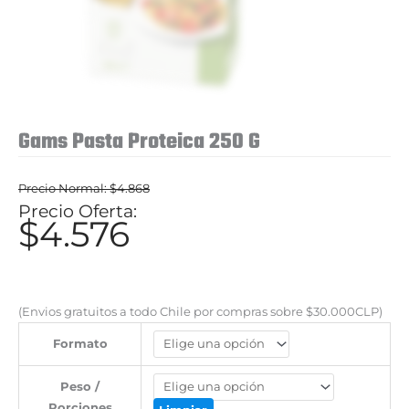
Gams Pasta Proteica 250 G
$
4.868
El
$
4.576
El
precio
precio
original
actual
era:
es:
(Envios gratuitos a todo Chile por compras sobre $30.000CLP)
$4.868.
$4.576.
Formato
Peso /
Porciones