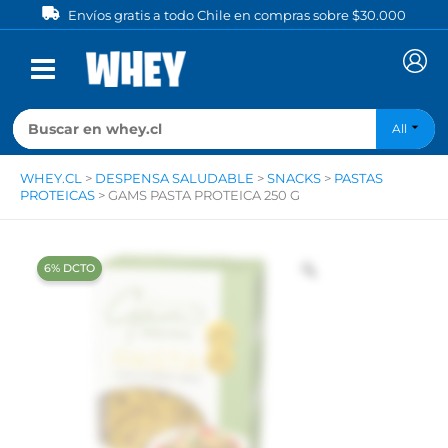
Ir
Envíos gratis a todo Chile en compras sobre $30.000
al
contenido
All
WHEY.CL
>
DESPENSA SALUDABLE
>
SNACKS
>
PASTAS
PROTEICAS
>
GAMS PASTA PROTEICA 250 G
‍6% DCTO‍‍