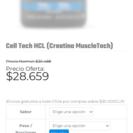
Cell Tech HCL (Creatina MuscleTech)
$
30.488
El
$
28.659
El
precio
precio
original
actual
era:
es:
(Envios gratuitos a todo Chile por compras sobre $30.000CLP)
$30.488.
$28.659.
Sabor
Peso /
Porciones