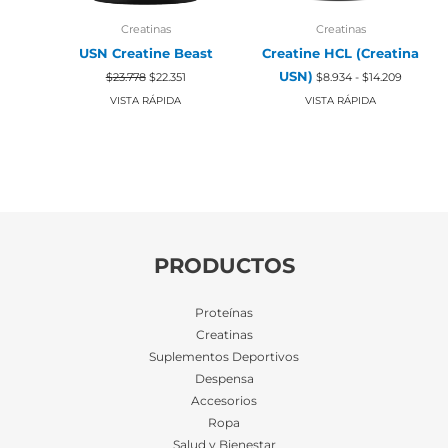
Creatinas
Creatinas
USN Creatine Beast
Creatine HCL (Creatina
El
El
Rango
USN)
$
23.778
$
22.351
$
8.934
-
$
14.209
precio
precio
de
original
actual
precios:
VISTA RÁPIDA
VISTA RÁPIDA
era:
es:
desde
$23.778.
$22.351.
$8.934
hasta
$14.209
PRODUCTOS
Proteínas
Creatinas
Suplementos Deportivos
Despensa
Accesorios
Ropa
Salud y Bienestar