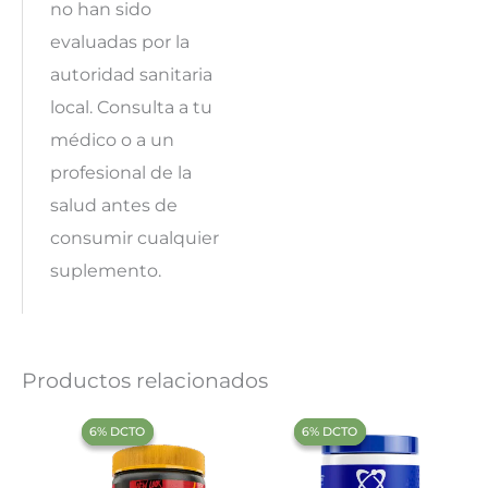
no han sido
evaluadas por la
autoridad sanitaria
local. Consulta a tu
médico o a un
profesional de la
salud antes de
consumir cualquier
suplemento.
Productos relacionados
‍6% DCTO‍‍
‍6% DCTO‍‍
‍6% DCTO‍‍
‍6% DCTO‍‍