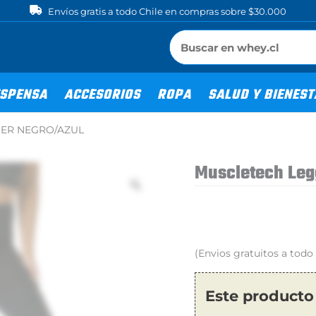
Envíos gratis a todo Chile en compras sobre $30.000
SPENSA
ACCESORIOS
ROPA
SALUD Y BIENES
JER NEGRO/AZUL
Muscletech Leg
(Envios gratuitos a tod
Este producto