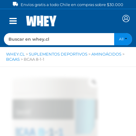
Ir
Envíos gratis a todo Chile en compras sobre $30.000
al
contenido
All
WHEY.CL
>
SUPLEMENTOS DEPORTIVOS
>
AMINOÁCIDOS
>
BCAAS
>
BCAA 8-1-1