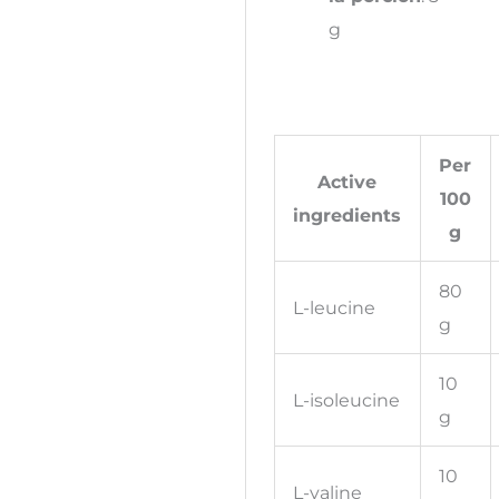
g
Per
Active
100
ingredients
g
80
L-leucine
g
10
L-isoleucine
g
10
L-valine