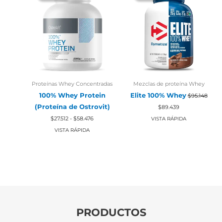
Proteínas Whey Concentradas
Mezclas de proteína Whey
100% Whey Protein
Elite 100% Whey
$
95.148
El
El
(Proteína de Ostrovit)
$
89.439
precio
precio
Rango
original
actual
$
27.512
-
$
58.476
VISTA RÁPIDA
de
era:
es:
precios:
VISTA RÁPIDA
$95.148.
$89.439.
desde
$27.512
hasta
$58.476
PRODUCTOS