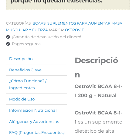
porque no quedan existencias.
CATEGORÍAS:
BCAAS
,
SUPLEMENTOS PARA AUMENTAR MASA
MUSCULAR Y FUERZA
MARCA:
OSTROVIT
¡Garantía de devolución del dinero!
Pagos seguros
Descripció
Descripción
Beneficios Clave
n
¿Cómo Funciona? /
OstroVit BCAA 8-1-
Ingredientes
1 200 g – Natural
Modo de Uso
Información Nutricional
OstroVit BCAA 8-1-
1
es un suplemento
Alérgenos y Advertencias
dietético de alta
FAQ (Preguntas Frecuentes)