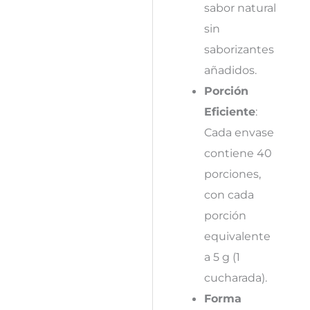
sabor natural
sin
saborizantes
añadidos.
Porción
Eficiente
:
Cada envase
contiene 40
porciones,
con cada
porción
equivalente
a 5 g (1
cucharada).
Forma