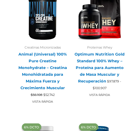
Creatinas Micronizadas
Proteinas Whey
Animal (Universal) 100%
Optimum Nutrition Gold
Pure Creatine
Standard 100% Whey –
Monohydrate – Creatina
Proteína para Aumento
Monohidratada para
de Masa Muscular y
Máxima Fuerza y
Recuperación
$
97.879
-
Rango
Crecimiento Muscular
$
100.907
de
El
El
precios:
$
56.108
$
52.742
VISTA RÁPIDA
precio
precio
desde
original
actual
VISTA RÁPIDA
$97.879
era:
es:
hasta
$56.108.
$52.742.
$100.907
‍6% DCTO‍‍
‍6% DCTO‍‍
‍6% DCTO‍‍
‍6% DCTO‍‍