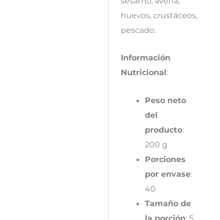
sésamo, avena,
huevos, crustáceos,
pescado.
Información
Nutricional
:
Peso neto
del
producto
:
200 g
Porciones
por envase
:
40
Tamaño de
la porción
: 5