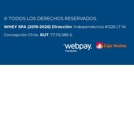
© TODOS LOS DERECHOS RESERVADOS.
WHEY SPA (2019-2026)
Dirección
: Independencia #1226 LT 1A
Concepción Chile.
RUT
: 77.115.585-5.