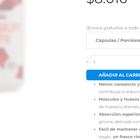
precio
pr
original
ac
era:
es
(Envios gratuitos a tod
$8.528.
$8
Cápsulas / Porcion
-
AÑADIR AL CARR
Menos cansancio y 
contribuye a reducir 
Músculos y huesos 
de huesos y dientes
Absorción superior
glicina, delicado c
Fácil de mantener 
tragar,
un frasco ri