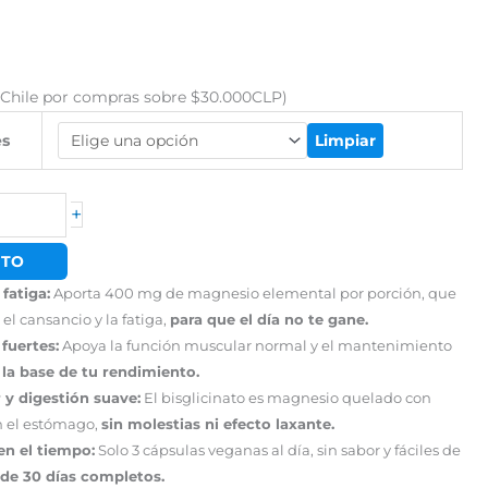
ecio
tual
:
o Chile por compras sobre $30.000CLP)
.016.
es
Limpiar
+
ITO
fatiga:
Aporta 400 mg de magnesio elemental por porción, que
el cansancio y la fatiga,
para que el día no te gane.
fuertes:
Apoya la función muscular normal y el mantenimiento
,
la base de tu rendimiento.
 y digestión suave:
El bisglicinato es magnesio quelado con
on el estómago,
sin molestias ni efecto laxante.
en el tiempo:
Solo 3 cápsulas veganas al día, sin sabor y fáciles de
nde 30 días completos.