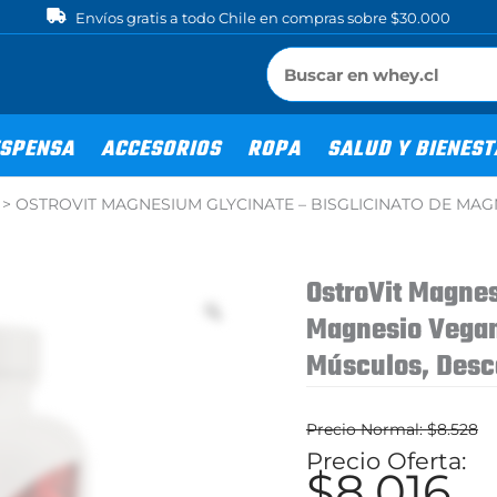
Envíos gratis a todo Chile en compras sobre $30.000
SPENSA
ACCESORIOS
ROPA
SALUD Y BIENES
>
OSTROVIT MAGNESIUM GLYCINATE – BISGLICINATO DE MA
OstroVit Magnes
Magnesio Vegan
Músculos, Desc
$
8.528
El
$
8.016
El