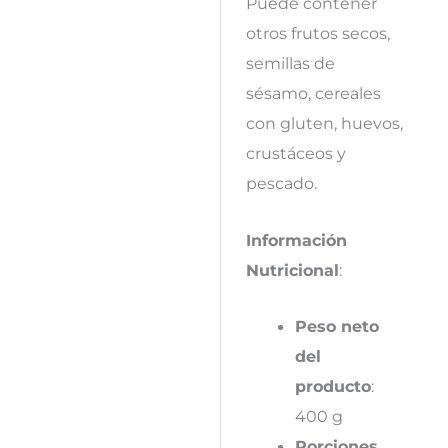
Puede contener
otros frutos secos,
semillas de
sésamo, cereales
con gluten, huevos,
crustáceos y
pescado.
Información
Nutricional
:
Peso neto
del
producto
:
400 g
Porciones