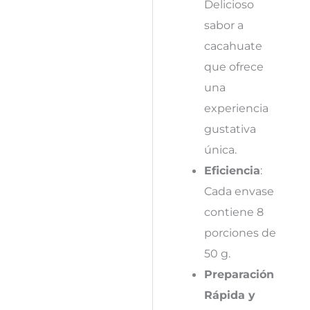
Delicioso
sabor a
cacahuate
que ofrece
una
experiencia
gustativa
única.
Eficiencia
:
Cada envase
contiene 8
porciones de
50 g.
Preparación
Rápida y