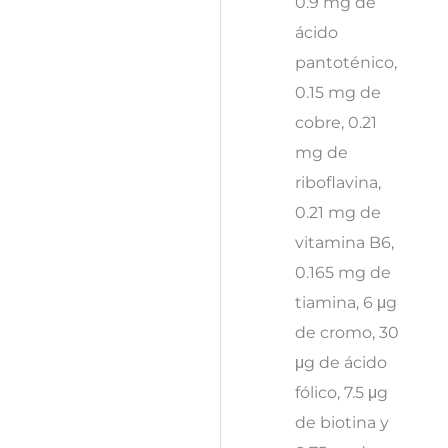
0.9 mg de
ácido
pantoténico,
0.15 mg de
cobre, 0.21
mg de
riboflavina,
0.21 mg de
vitamina B6,
0.165 mg de
tiamina, 6 μg
de cromo, 30
μg de ácido
fólico, 7.5 μg
de biotina y