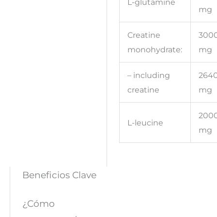
L-glutamine
mg
Creatine
300
monohydrate:
mg
– including
264
creatine
mg
200
L-leucine
mg
Beneficios Clave
¿Cómo