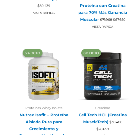
El
El
Proteína con Creatina
$
89.439
precio
precio
original
actual
para 70% Más Ganancia
VISTA RÁPIDA
era:
es:
El
El
Muscular
$
71.968
$
67.650
$95.148.
$89.439.
precio
preci
original
actual
VISTA RÁPIDA
era:
es:
$71.968.
$67.65
‍6% DCTO‍‍
‍6% DCTO‍‍
‍6% DCTO‍‍
‍6% DCTO‍‍
Proteínas Whey Isolate
Creatinas
Nutrex Isofit – Proteína
Cell Tech HCL (Creatina
Aislada Pura para
MuscleTech)
$
30.488
El
El
Crecimiento y
$
28.659
precio
precio