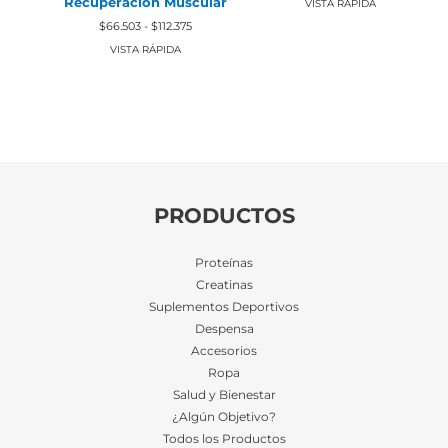
Recuperación Muscular
original
actual
VISTA RÁPIDA
era:
es:
Rango
$
66.503
-
$
112.375
$30.488.
$28.659.
de
precios:
VISTA RÁPIDA
desde
$66.503
hasta
$112.375
PRODUCTOS
Proteínas
Creatinas
Suplementos Deportivos
Despensa
Accesorios
Ropa
Salud y Bienestar
¿Algún Objetivo?
Todos los Productos