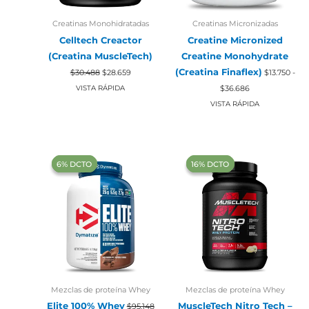
Creatinas Monohidratadas
Creatinas Micronizadas
Celltech Creactor
Creatine Micronized
(Creatina MuscleTech)
Creatine Monohydrate
El
El
(Creatina Finaflex)
$
30.488
$
28.659
$
13.750
-
precio
precio
Rango
original
actual
$
36.686
VISTA RÁPIDA
de
era:
es:
precios:
VISTA RÁPIDA
$30.488.
$28.659.
desde
$13.750
hasta
$36.686
‍6% DCTO‍‍
‍6% DCTO‍‍
‍16% DCTO‍‍
‍16% DCTO‍‍
Mezclas de proteína Whey
Mezclas de proteína Whey
Elite 100% Whey
MuscleTech Nitro Tech –
$
95.148