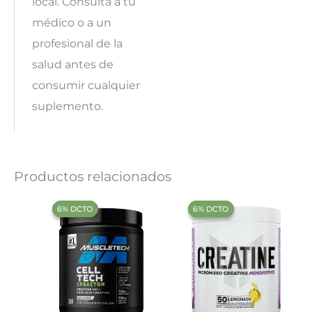
local. Consulta a tu
médico o a un
profesional de la
salud antes de
consumir cualquier
suplemento.
Productos relacionados
‍6% DCTO‍‍
‍6% DCTO‍‍
‍6% DCTO‍‍
‍6% DCTO‍‍