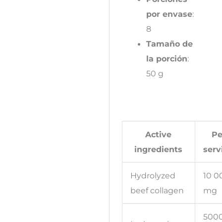
por envase
:
8
Tamaño de
la porción
:
50 g
Active
Pe
ingredients
serv
Hydrolyzed
10 0
beef collagen
mg
500