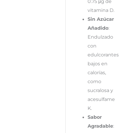
0.75 μg de
vitamina D.
Sin Azúcar
Añadido
:
Endulzado
con
edulcorantes
bajos en
calorías,
como
sucralosa y
acesulfame
K.
Sabor
Agradable
: