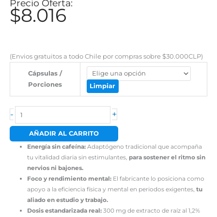
El
$
8.016
El
precio
precio
original
actual
era:
es:
(Envios gratuitos a todo Chile por compras sobre $30.000CLP)
$8.528.
$8.016.
Cápsulas /
Porciones
Limpiar
-
+
AÑADIR AL CARRITO
Energía sin cafeína:
Adaptógeno tradicional que acompaña
tu vitalidad diaria sin estimulantes,
para sostener el ritmo sin
nervios ni bajones.
Foco y rendimiento mental:
El fabricante lo posiciona como
apoyo a la eficiencia física y mental en periodos exigentes,
tu
aliado en estudio y trabajo.
Dosis estandarizada real:
300 mg de extracto de raíz al 1,2%