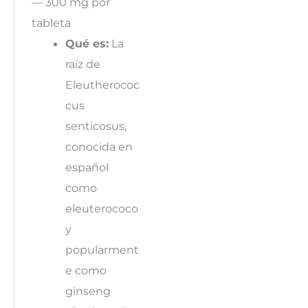
— 300 mg por
tableta
Qué es:
La
raíz de
Eleutherococ
cus
senticosus,
conocida en
español
como
eleuterococo
y
popularment
e como
ginseng