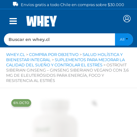
Ir
Envíos gratis a todo Chile en compras sobre $30.000
al
contenido
All
WHEY.CL
>
COMPRA POR OBJETIVO
>
SALUD HOLÍSTICA Y
BIENESTAR INTEGRAL
>
SUPLEMENTOS PARA MEJORAR LA
CALIDAD DEL SUEÑO Y CONTROLAR EL ESTRÉS
>
OSTROVIT
SIBERIAN GINSENG – GINSENG SIBERIANO VEGANO CON 3,6
MG DE ELEUTERÓSIDOS PARA ENERGÍA, FOCO Y
RESISTENCIA AL ESTRÉS
‍6% DCTO‍‍