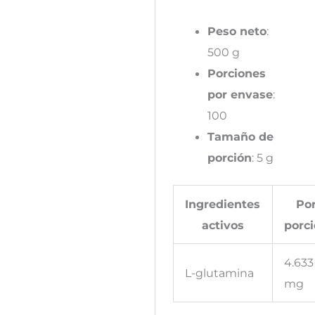
Peso neto
:
500 g
Porciones
por envase
:
100
Tamaño de
porción
: 5 g
Ingredientes
Po
activos
porc
4.633
L-glutamina
mg