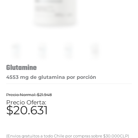
Glutamine
4553 mg de glutamina por porción
$
21.948
El
$
20.631
El
precio
precio
original
actual
era:
(Envios gratuitos a todo Chile por compras sobre $30.000CLP)