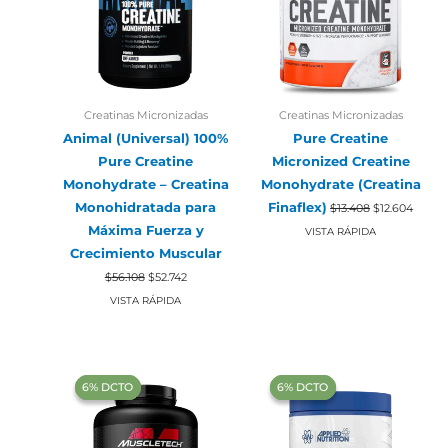
Creatinas Micronizadas
Creatinas Micronizadas
Animal (Universal) 100%
Pure Creatine
Pure Creatine
Micronized Creatine
Monohydrate – Creatina
Monohydrate (Creatina
El
El
Monohidratada para
Finaflex)
$
13.408
$
12.604
precio
precio
Máxima Fuerza y
original
actual
VISTA RÁPIDA
era:
es:
Crecimiento Muscular
$13.408.
$12.60
El
El
$
56.108
$
52.742
precio
precio
original
actual
VISTA RÁPIDA
era:
es:
$56.108.
$52.742.
‍6% DCTO‍‍
‍6% DCTO‍‍
‍6% DCTO‍‍
‍6% DCTO‍‍