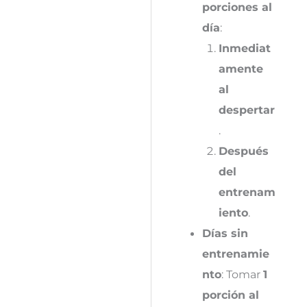
porciones al
día
:
Inmediat
amente
al
despertar
.
Después
del
entrenam
iento
.
Días sin
entrenamie
nto
: Tomar
1
porción al