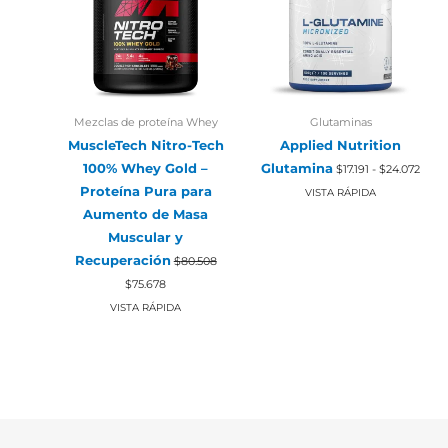
Mezclas de proteína Whey
Glutaminas
MuscleTech Nitro-Tech
Applied Nutrition
Rang
100% Whey Gold –
Glutamina
$
17.191
-
$
24.072
de
Proteína Pura para
preci
VISTA RÁPIDA
desd
Aumento de Masa
$17.19
hasta
Muscular y
$24.
Recuperación
$
80.508
El
El
$
75.678
precio
precio
original
actual
VISTA RÁPIDA
era:
es:
$80.508.
$75.678.