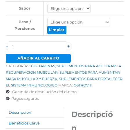
es:
$21.948.
$20.631.
Sabor
Peso /
Porciones
Limpiar
-
+
AÑADIR AL CARRITO
CATEGORÍAS:
GLUTAMINAS
,
SUPLEMENTOS PARA ACELERAR LA
RECUPERACIÓN MUSCULAR
,
SUPLEMENTOS PARA AUMENTAR
MASA MUSCULAR Y FUERZA
,
SUPLEMENTOS PARA FORTALECER
EL SISTEMA INMUNOLOGICO
MARCA:
OSTROVIT
¡Garantía de devolución del dinero!
Pagos seguros
Descripció
Descripción
Beneficios Clave
n