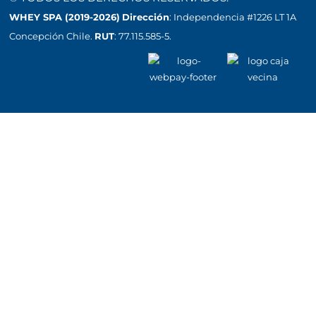
WHEY SPA (2019-2026)
Dirección
: Independencia #1226 LT 1A
Concepción Chile.
RUT
: 77.115.585-5.