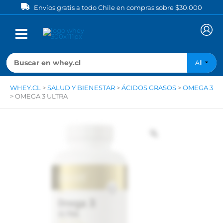
Ir
Envíos gratis a todo Chile en compras sobre $30.000
al
contenido
All
WHEY.CL
>
SALUD Y BIENESTAR
>
ÁCIDOS GRASOS
>
OMEGA 3
>
OMEGA 3 ULTRA