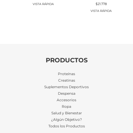
El
El
original
actual
$
21.778
VISTA RÁPIDA
precio
precio
era:
es:
original
actual
VISTA RÁPIDA
$19.508.
$18.338.
era:
es:
$23.168.
$21.778.
PRODUCTOS
Proteínas
Creatinas
Suplementos Deportivos
Despensa
Accesorios
Ropa
Salud y Bienestar
¿Algún Objetivo?
Todos los Productos