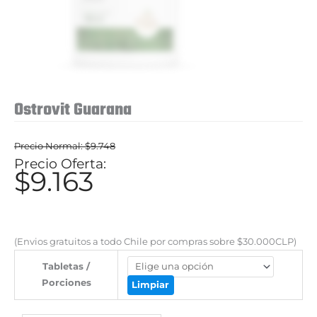
Ostrovit Guarana
$
9.748
El
$
9.163
El
precio
precio
original
actual
era:
es:
(Envios gratuitos a todo Chile por compras sobre $30.000CLP)
$9.748.
$9.163.
Tabletas /
Porciones
Limpiar