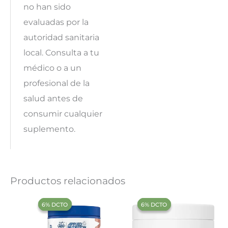
no han sido
evaluadas por la
autoridad sanitaria
local. Consulta a tu
médico o a un
profesional de la
salud antes de
consumir cualquier
suplemento.
Productos relacionados
‍6% DCTO‍‍
‍6% DCTO‍‍
‍6% DCTO‍‍
‍6% DCTO‍‍