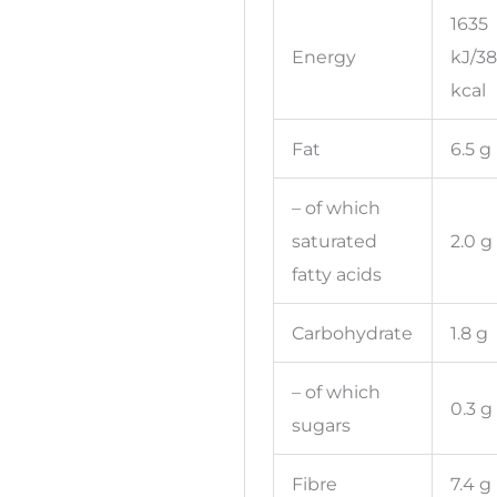
1635
Energy
kJ/3
kcal
Fat
6.5 g
– of which
saturated
2.0 g
fatty acids
Carbohydrate
1.8 g
– of which
0.3 g
sugars
Fibre
7.4 g