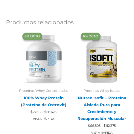
Productos relacionados
‍6% DCTO‍‍
‍6% DCTO‍‍
‍6% DCTO‍‍
‍6% DCTO‍‍
Proteínas Whey Concentradas
Proteínas Whey Isolate
100% Whey Protein
Nutrex Isofit – Proteína
(Proteína de Ostrovit)
Aislada Pura para
Rango
Crecimiento y
$
27.512
-
$
58.476
de
precios:
Recuperación Muscular
VISTA RÁPIDA
desde
Rango
$
66.503
-
$
112.375
$27.512
de
hasta
precios:
VISTA RÁPIDA