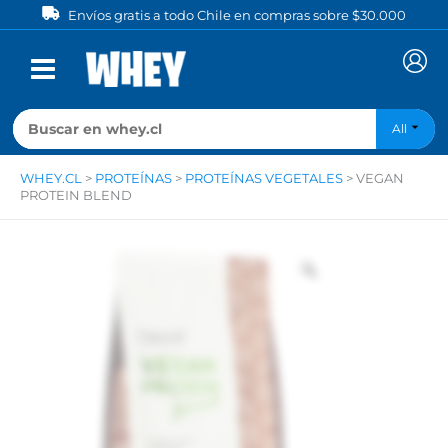
Ir
Envíos gratis a todo Chile en compras sobre $30.000
al
contenido
All
WHEY.CL
>
PROTEÍNAS
>
PROTEÍNAS VEGETALES
>
VEGAN
PROTEIN BLEND