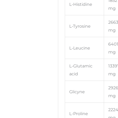
1852
L-Histidine
mg
266
L-Tyrosine
mg
640
L-Leucine
mg
L-Glutamic
1339
acid
mg
292
Glicyne
mg
222
L-Proline
mg