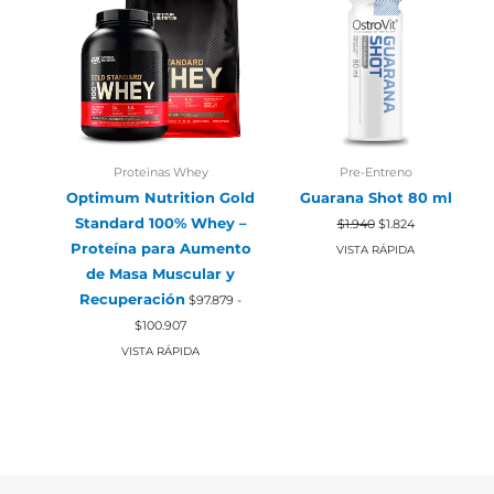
Proteinas Whey
Pre-Entreno
Optimum Nutrition Gold
Guarana Shot 80 ml
El
El
Standard 100% Whey –
$
1.940
$
1.824
precio
precio
Proteína para Aumento
original
actual
VISTA RÁPIDA
era:
es:
de Masa Muscular y
$1.940.
$1.824.
Recuperación
$
97.879
-
Rango
$
100.907
de
precios:
VISTA RÁPIDA
desde
$97.879
hasta
$100.907