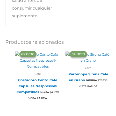
salud antes de
consumir cualquier
suplemento.
Productos relacionados
‍6% DCTO‍‍
‍6% DCTO‍‍
‍6% DCTO‍‍
‍6% DCTO‍‍
Café
Café
Partenope Sirena Café
El
El
Costadoro Cento Café
en Grano
$
27.804
$
26.136
precio
preci
Cápsulas Nespresso®
original
actual
VISTA RÁPIDA
era:
es:
El
El
Compatibles
$
5.234
$
4.920
$27.804.
$26.13
precio
precio
original
actual
VISTA RÁPIDA
era:
es:
$5.234.
$4.920.