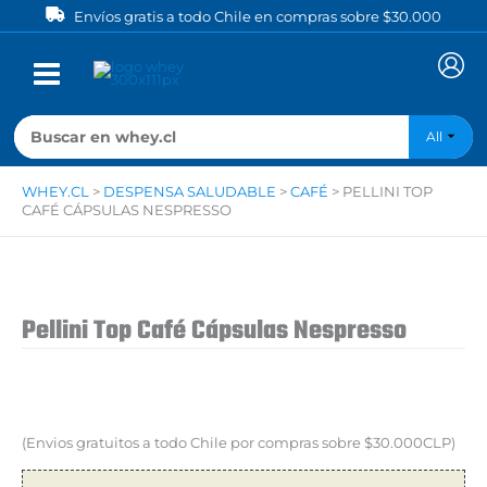
Ir
Envíos gratis a todo Chile en compras sobre $30.000
al
contenido
All
WHEY.CL
>
DESPENSA SALUDABLE
>
CAFÉ
>
PELLINI TOP
CAFÉ CÁPSULAS NESPRESSO
Pellini Top Café Cápsulas Nespresso
(Envios gratuitos a todo Chile por compras sobre $30.000CLP)