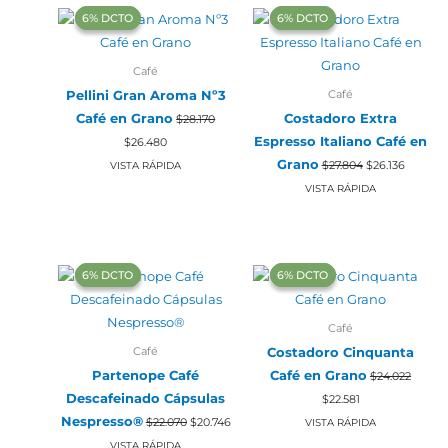
‍6% DCTO‍‍
‍6% DCTO‍‍
‍6% DCTO‍‍
‍6% DCTO‍‍
Café
Café
Pellini Gran Aroma Nº3
Café en Grano
Costadoro Extra
$
28.170
El
El
Espresso Italiano Café en
$
26.480
precio
precio
El
El
original
actual
Grano
$
27.804
$
26.136
VISTA RÁPIDA
precio
precio
era:
es:
original
actual
VISTA RÁPIDA
$28.170.
$26.480.
era:
es:
$27.804.
$26.136.
‍6% DCTO‍‍
‍6% DCTO‍‍
‍6% DCTO‍‍
‍6% DCTO‍‍
Café
Café
Costadoro Cinquanta
Partenope Café
Café en Grano
$
24.022
El
El
Descafeinado Cápsulas
$
22.581
precio
precio
El
El
Nespresso®
original
actual
$
22.070
$
20.746
VISTA RÁPIDA
precio
precio
era:
es:
original
actual
VISTA RÁPIDA