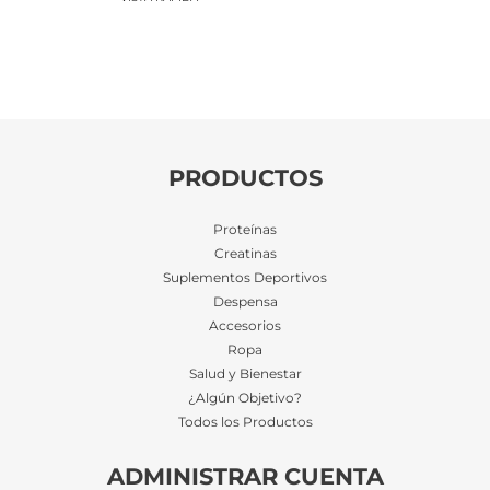
$24.022.
$22.581.
era:
es:
$22.070.
$20.746.
PRODUCTOS
Proteínas
Creatinas
Suplementos Deportivos
Despensa
Accesorios
Ropa
Salud y Bienestar
¿Algún Objetivo?
Todos los Productos
ADMINISTRAR CUENTA