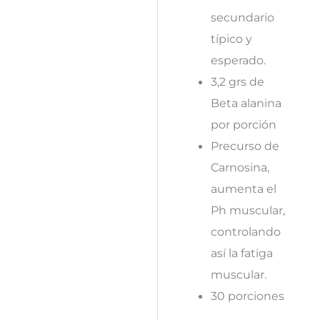
secundario
típico y
esperado.
3,2 grs de
Beta alanina
por porción
Precurso de
Carnosina,
aumenta el
Ph muscular,
controlando
así la fatiga
muscular.
30 porciones