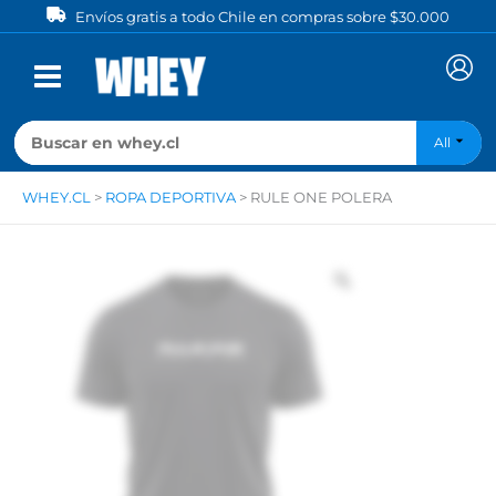
Ir
Envíos gratis a todo Chile en compras sobre $30.000
al
contenido
All
WHEY.CL
>
ROPA DEPORTIVA
>
RULE ONE POLERA