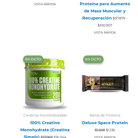
original
actual
Proteína para Aumento
VISTA RÁPIDA
era:
es:
de Masa Muscular y
$1.208.
$1.136.
Recuperación
$
97.879
-
Rango
$
100.907
de
precios:
VISTA RÁPIDA
desde
$97.879
hasta
$100.907
‍6% DCTO‍‍
‍6% DCTO‍‍
‍6% DCTO‍‍
‍6% DCTO‍‍
Creatinas Monohidratadas
Barras de Proteína
100% Creatine
Deluxe Space Protein
El
El
Monohydrate (Creatina
$
1.208
$
1.136
precio
precio
El
El
Simply)
original
actual
$
17.068
$
16.044
VISTA RÁPIDA