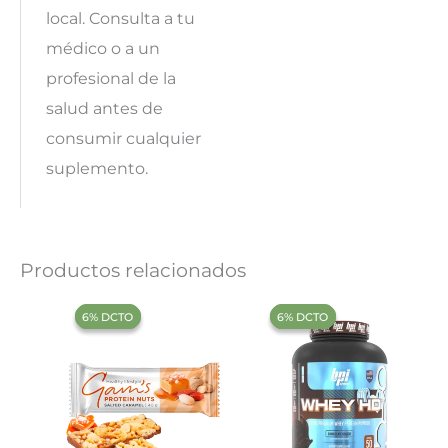
local. Consulta a tu
médico o a un
profesional de la
salud antes de
consumir cualquier
suplemento.
Productos relacionados
‍6% DCTO‍‍
‍6% DCTO‍‍
‍6% DCTO‍‍
‍6% DCTO‍‍