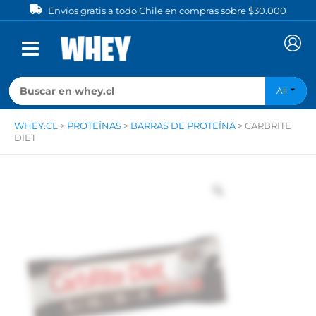
Ir
Envíos gratis a todo Chile en compras sobre $30.000
al
contenido
All
WHEY.CL
>
PROTEÍNAS
>
BARRAS DE PROTEÍNA
>
CARBRITE
DIET