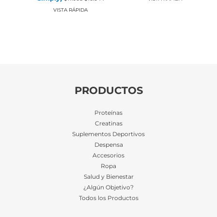
precio
precio
era:
es:
original
actual
VISTA RÁPIDA
$1.208.
$1.136.
era:
es:
$17.068.
$16.044.
PRODUCTOS
Proteínas
Creatinas
Suplementos Deportivos
Despensa
Accesorios
Ropa
Salud y Bienestar
¿Algún Objetivo?
Todos los Productos