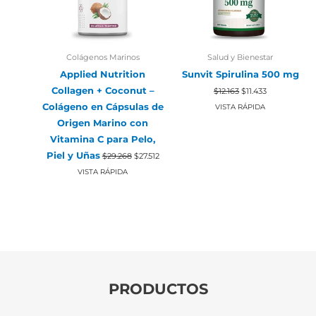
Colágenos Marinos
Salud y Bienestar
Applied Nutrition
Sunvit Spirulina 500 mg
El
El
Collagen + Coconut –
$
12.163
$
11.433
precio
precio
Colágeno en Cápsulas de
original
actual
VISTA RÁPIDA
era:
es:
Origen Marino con
$12.163.
$11.433.
Vitamina C para Pelo,
El
El
Piel y Uñas
$
29.268
$
27.512
precio
precio
original
actual
VISTA RÁPIDA
era:
es:
$29.268.
$27.512.
PRODUCTOS