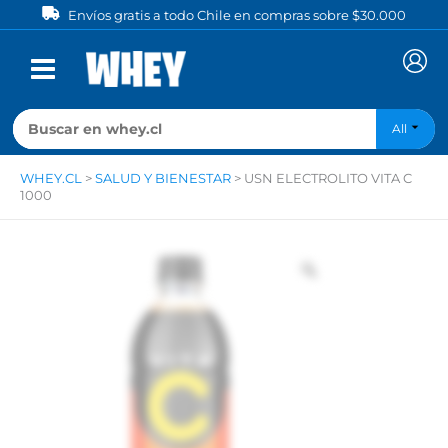
Ir
Envíos gratis a todo Chile en compras sobre $30.000
al
contenido
All
WHEY.CL
>
SALUD Y BIENESTAR
>
USN ELECTROLITO VITA C
1000