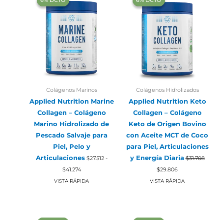
‍6% DCTO‍‍
‍6% DCTO‍‍
‍6% DCTO‍‍
‍6% DCTO‍‍
Colágenos Marinos
Colágenos Hidrolizados
Applied Nutrition Marine
Applied Nutrition Keto
Collagen – Colágeno
Collagen – Colágeno
Marino Hidrolizado de
Keto de Origen Bovino
Pescado Salvaje para
con Aceite MCT de Coco
Piel, Pelo y
para Piel, Articulaciones
Articulaciones
y Energía Diaria
$
27.512
-
$
31.708
Rango
El
El
$
41.274
$
29.806
de
precio
precio
precios:
original
actual
VISTA RÁPIDA
VISTA RÁPIDA
desde
era:
es:
$27.512
$31.708.
$29.806.
hasta
$41.274