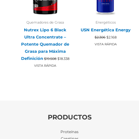
Quemadores de Grasa
Energéticos
Nutrex Lipo 6 Black
USN Energética Energy
El
El
Ultra Concentrate –
$
2.306
$
2.168
precio
precio
Potente Quemador de
original
actual
VISTA RÁPIDA
era:
es:
Grasa para Máxima
$2.306.
$2.168.
El
El
Definición
$
19.508
$
18.338
precio
precio
original
actual
VISTA RÁPIDA
era:
es:
$19.508.
$18.338.
PRODUCTOS
Proteínas
Creatinas