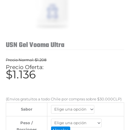
USN Gel Vooma Ultra
$
1.208
El
$
1.136
El
precio
precio
original
actual
era:
es:
(Envios gratuitos a todo Chile por compras sobre $30.000CLP)
$1.208.
$1.136.
Sabor
Peso /
Porciones