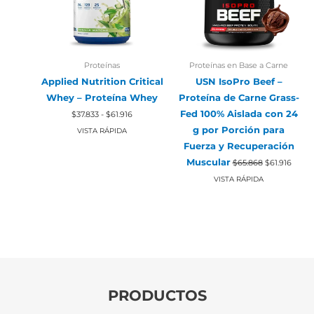
Proteínas
Proteínas en Base a Carne
Applied Nutrition Critical
USN IsoPro Beef –
Whey – Proteína Whey
Proteína de Carne Grass-
Rango
Fed 100% Aislada con 24
$
37.833
-
$
61.916
de
precios:
g por Porción para
VISTA RÁPIDA
desde
Fuerza y Recuperación
$37.833
El
El
hasta
Muscular
$
65.868
$
61.916
precio
preci
$61.916
original
actual
VISTA RÁPIDA
era:
es:
$65.868.
$61.91
PRODUCTOS