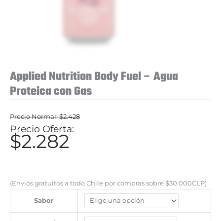
Applied Nutrition Body Fuel – Agua
Proteica con Gas
$
2.428
El
$
2.282
El
precio
precio
original
actual
era:
es:
(Envios gratuitos a todo Chile por compras sobre $30.000CLP)
$2.428.
$2.282.
Sabor