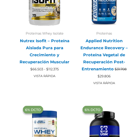
Proteínas Whey Isolate
Proteínas
Nutrex Isofit – Proteína
Applied Nutrition
Aislada Pura para
Endurance Recovery –
Crecimiento y
Proteína Vegetal de
Recuperación Muscular
Recuperación Post-
Rango
Entrenamiento
$
66.503
-
$
112.375
$
31.708
de
El
El
precios:
$
29.806
VISTA RÁPIDA
precio
precio
desde
original
actual
VISTA RÁPIDA
$66.503
era:
es:
hasta
$31.708.
$29.806.
$112.375
‍6% DCTO‍‍
‍6% DCTO‍‍
‍6% DCTO‍‍
‍6% DCTO‍‍