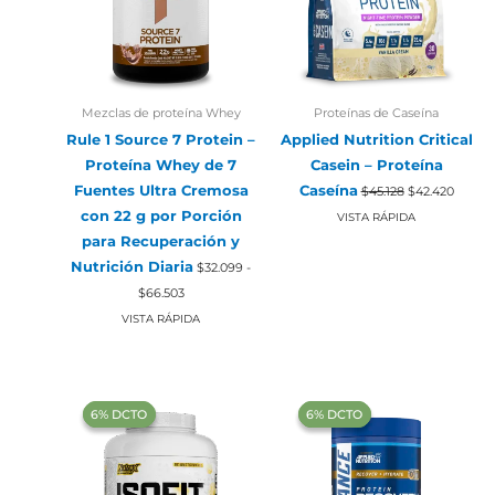
Mezclas de proteína Whey
Proteínas de Caseína
Rule 1 Source 7 Protein –
Applied Nutrition Critical
Proteína Whey de 7
Casein – Proteína
El
El
Fuentes Ultra Cremosa
Caseína
$
45.128
$
42.420
precio
precio
con 22 g por Porción
original
actual
VISTA RÁPIDA
era:
es:
para Recuperación y
$45.128.
$42.42
Nutrición Diaria
$
32.099
-
Rango
$
66.503
de
precios:
VISTA RÁPIDA
desde
$32.099
hasta
$66.503
‍6% DCTO‍‍
‍6% DCTO‍‍
‍6% DCTO‍‍
‍6% DCTO‍‍