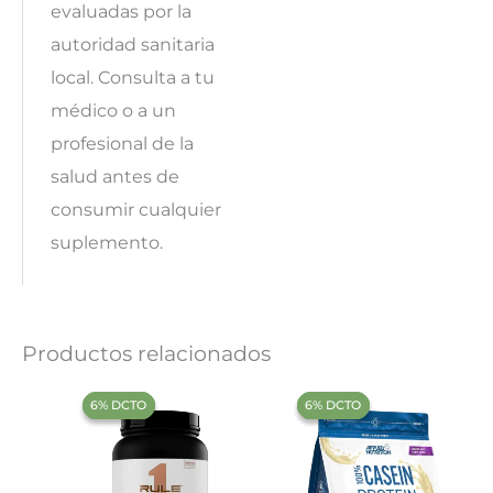
evaluadas por la
autoridad sanitaria
local. Consulta a tu
médico o a un
profesional de la
salud antes de
consumir cualquier
suplemento.
Productos relacionados
‍6% DCTO‍‍
‍6% DCTO‍‍
‍6% DCTO‍‍
‍6% DCTO‍‍