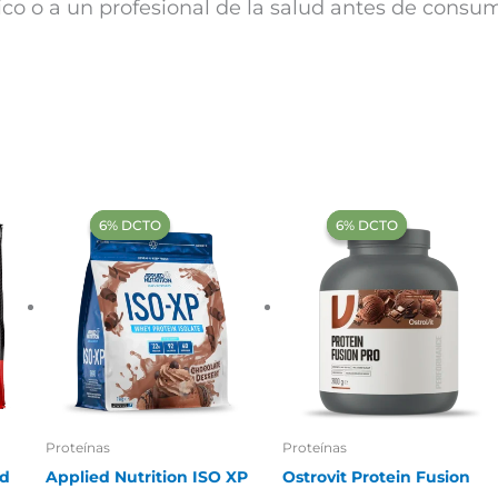
ico o a un profesional de la salud antes de consum
‍6% DCTO‍‍
‍6% DCTO‍‍
‍6% DCTO‍‍
‍6% DCTO‍‍
Proteínas
Proteínas
ld
Applied Nutrition ISO XP
Ostrovit Protein Fusion