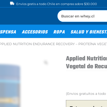
Envíos gratis a todo Chile en compras sobre $30.000
SPENSA
ACCESORIOS
ROPA
SALUD Y BIENES
PPLIED NUTRITION ENDURANCE RECOVERY – PROTEÍNA VEG
Applied Nutriti
Vegetal de Rec
(Envios gratuitos a tod