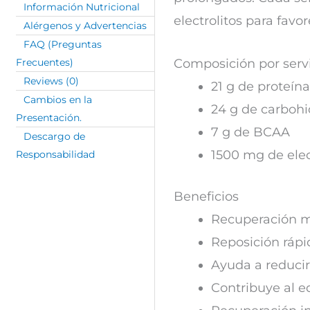
Información Nutricional
electrolitos para favo
Alérgenos y Advertencias
FAQ (Preguntas
Composición por serv
Frecuentes)
Reviews (0)
21 g de proteín
Cambios en la
24 g de carbohi
Presentación.
7 g de BCAA
Descargo de
1500 mg de elec
Responsabilidad
Beneficios
Recuperación m
Reposición rápid
Ayuda a reduci
Contribuye al eq