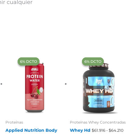
ir cualquier
‍6% DCTO‍‍
‍6% DCTO‍‍
‍6% DCTO‍‍
‍6% DCTO‍‍
Proteínas
Proteínas Whey Concentradas
Rang
Applied Nutrition Body
Whey Hd
$
61.916
-
$
64.210
de