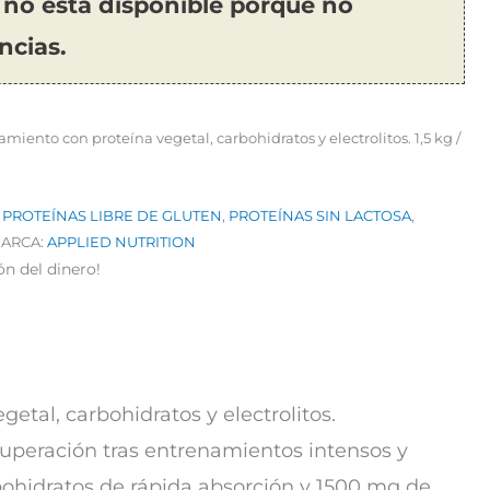
 no está disponible porque no
ncias.
iento con proteína vegetal, carbohidratos y electrolitos. 1,5 kg /
,
PROTEÍNAS LIBRE DE GLUTEN
,
PROTEÍNAS SIN LACTOSA
,
ARCA:
APPLIED NUTRITION
ón del dinero!
tal, carbohidratos y electrolitos.
cuperación tras entrenamientos intensos y
rbohidratos de rápida absorción y 1500 mg de