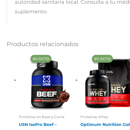
autoridad sanitaria local. Consulta a tu méd
suplemento.
Productos relacionados
‍6% DCTO‍‍
‍6% DCTO‍‍
‍6% DCTO‍‍
‍6% DCTO‍‍
Proteínas en Base a Carne
Proteinas Whey
USN IsoPro Beef –
Optimum Nutrition Go