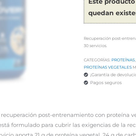
Este producto
quedan existe
Recuperación post-entrenam
30 servicios.
CATEGORÍAS:
PROTEÍNAS
PROTEÍNAS VEGETALES
M
¡Garantía de devoluci
Pagos seguros
ecuperación post-entrenamiento con proteína vege
tá formulado para cubrir las exigencias de la re
vicio aporta 21 g de proteína vegetal, 24 g de ca