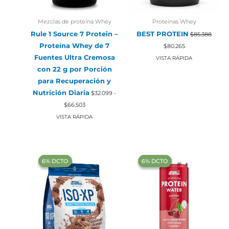
Mezclas de proteína Whey
Proteinas Whey
Rule 1 Source 7 Protein –
BEST PROTEIN
$
85.388
El
El
Proteína Whey de 7
$
80.265
precio
precio
Fuentes Ultra Cremosa
original
actual
VISTA RÁPIDA
era:
es:
con 22 g por Porción
$85.388.
$80.265.
para Recuperación y
Nutrición Diaria
$
32.099
-
Rango
$
66.503
de
precios:
VISTA RÁPIDA
desde
$32.099
hasta
$66.503
‍6% DCTO‍‍
‍6% DCTO‍‍
‍6% DCTO‍‍
‍6% DCTO‍‍