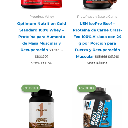
Proteinas Whey
Proteínas en Base a Carne
Optimum Nutrition Gold
USN IsoPro Beef –
Standard 100% Whey –
Proteína de Carne Grass-
Proteína para Aumento
Fed 100% Aislada con 24
de Masa Muscular y
g por Porción para
Recuperación
Fuerza y Recuperación
$
97.879
-
Rango
El
El
Muscular
$
100.907
$
65.868
$
61.916
de
precio
preci
precios:
original
actual
VISTA RÁPIDA
VISTA RÁPIDA
desde
era:
es:
$97.879
$65.868.
$61.91
hasta
$100.907
‍6% DCTO‍‍
‍6% DCTO‍‍
‍6% DCTO‍‍
‍6% DCTO‍‍