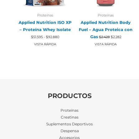
Proteínas
Proteínas
Applied Nutrition ISO XP
Applied Nutrition Body
– Proteína Whey Isolate
Fuel – Agua Proteica con
Rango
El
El
Gas
$
51.595
-
$
92.880
$
2.428
$
2.282
de
precio
precio
precios:
original
actual
VISTA RÁPIDA
VISTA RÁPIDA
desde
era:
es:
$51.595
$2.428.
$2.282.
hasta
$92.880
PRODUCTOS
Proteínas
Creatinas
Suplementos Deportivos
Despensa
Accesorios