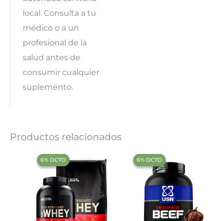
local. Consulta a tu
médico o a un
profesional de la
salud antes de
consumir cualquier
suplemento.
Productos relacionados
‍6% DCTO‍‍
‍6% DCTO‍‍
‍6% DCTO‍‍
‍6% DCTO‍‍