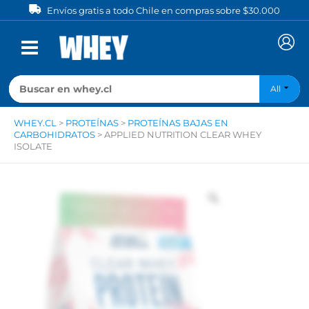
Ir
Envíos gratis a todo Chile en compras sobre $30.000
al
contenido
All
WHEY.CL
>
PROTEÍNAS
>
PROTEÍNAS BAJAS EN
CARBOHIDRATOS
>
APPLIED NUTRITION CLEAR WHEY
ISOLATE