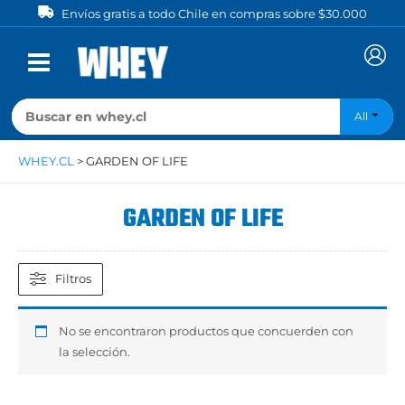
Ir
Envíos gratis a todo Chile en compras sobre $30.000
al
contenido
All
WHEY.CL
>
GARDEN OF LIFE
GARDEN OF LIFE
Filtros
No se encontraron productos que concuerden con
la selección.