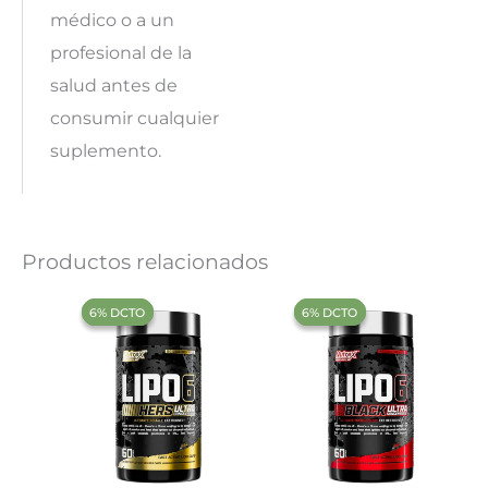
médico o a un
profesional de la
salud antes de
consumir cualquier
suplemento.
Productos relacionados
‍6% DCTO‍‍
‍6% DCTO‍‍
‍6% DCTO‍‍
‍6% DCTO‍‍