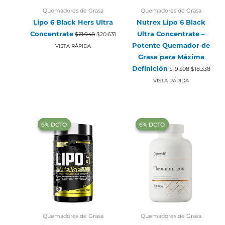
Quemadores de Grasa
Quemadores de Grasa
Lipo 6 Black Hers Ultra
Nutrex Lipo 6 Black
El
El
Concentrate
Ultra Concentrate –
$
21.948
$
20.631
precio
precio
original
actual
Potente Quemador de
VISTA RÁPIDA
era:
es:
Grasa para Máxima
$21.948.
$20.631.
El
El
Definición
$
19.508
$
18.338
precio
preci
original
actua
VISTA RÁPIDA
era:
es:
$19.508.
$18.3
‍6% DCTO‍‍
‍6% DCTO‍‍
‍6% DCTO‍‍
‍6% DCTO‍‍
Quemadores de Grasa
Quemadores de Grasa