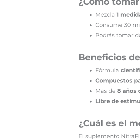
¿Cómo tomar
Mezcla
1 medid
Consume 30 min
Podrás tomar do
Beneficios d
Fórmula
cientí
Compuestos pa
Más de
8 años 
Libre de estim
¿Cuál es el 
El suplemento NitraFl