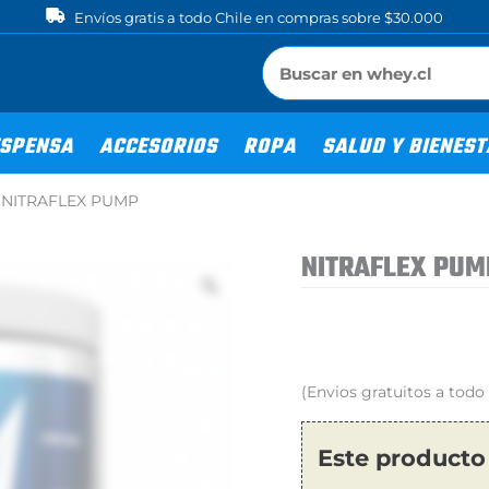
Envíos gratis a todo Chile en compras sobre $30.000
SPENSA
ACCESORIOS
ROPA
SALUD Y BIENES
>
NITRAFLEX PUMP
NITRAFLEX PUM
(Envios gratuitos a tod
Este producto