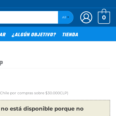
0
All
TAR
¿ALGÚN OBJETIVO?
TIENDA
P
o Chile por compras sobre $30.000CLP)
 no está disponible porque no