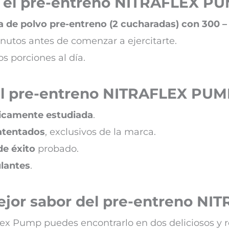
 el pre-entreno NITRAFLEX P
a de polvo pre-entreno (2 cucharadas) con 300 – 
utos antes de comenzar a ejercitarte.
s porciones al día.
el pre-entreno NITRAFLEX PU
ficamente estudiada
.
tentados
, exclusivos de la marca.
de éxito
probado.
ulantes
.
mejor sabor del pre-entreno N
ex Pump puedes encontrarlo en dos deliciosos y r