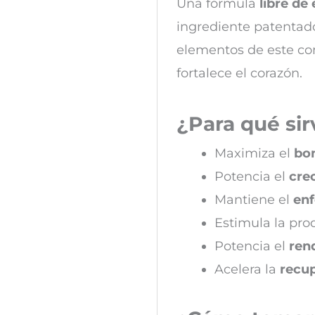
Una fórmula
libre de
ingrediente patentado
elementos de este com
fortalece el corazón.
¿Para qué si
Maximiza el
bo
Potencia el
cre
Mantiene el
en
Estimula la pr
Potencia el
ren
Acelera la
recu