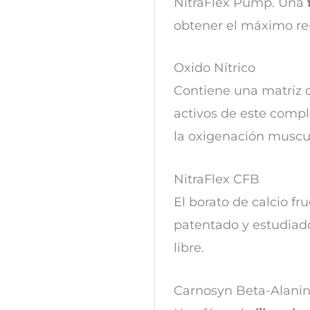
NitraFlex Pump. Una
obtener el máximo r
Oxido Nítrico
Contiene una matriz 
activos de este compl
la oxigenación muscul
NitraFlex CFB
El borato de calcio f
patentado y estudiad
libre.
Carnosyn Beta-Alani