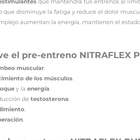
 estimulantes
que mantendrá tus entrenos al límit
 que disminuye la fatiga y reduce el dolor muscula
plejo aumentan la energía, mantienen el estado de
rve el pre-entreno NITRAFLEX
mbeo muscular
.
cimiento de los músculos
.
foque
y la
energía
.
oducción de
testosterona
.
dimiento
.
peración
.