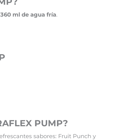
UMP?
360 ml de agua fría
.
MP
ITRAFLEX PUMP?
efrescantes sabores: Fruit Punch y