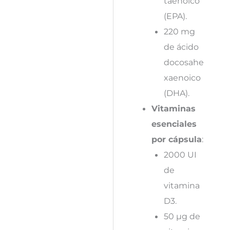
taenoico
(EPA).
220 mg
de ácido
docosahe
xaenoico
(DHA).
Vitaminas
esenciales
por cápsula
:
2000 UI
de
vitamina
D3.
50 µg de