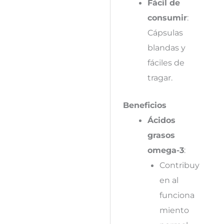
Fácil de
consumir
:
Cápsulas
blandas y
fáciles de
tragar.
Beneficios
Ácidos
grasos
omega-3
:
Contribuy
en al
funciona
miento