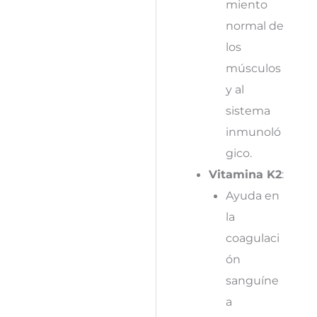
miento
normal de
los
músculos
y al
sistema
inmunoló
gico.
Vitamina K2
:
Ayuda en
la
coagulaci
ón
sanguíne
a