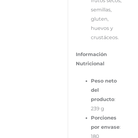
frutos secos,
semillas,
gluten,
huevos y
crustáceos.
Información
Nutricional
Peso neto
del
producto
:
239 g
Porciones
por envase
:
180