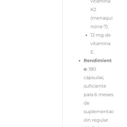
vitamina
K2
(menaqui
nona-7).
12 mg de
vitamina
E.
Rendimient
o
: 180
cápsulas,
suficiente
para 6 meses
de
suplementac
ión regular.