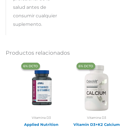
salud antes de
consumir cualquier
suplemento.
Productos relacionados
‍6% DCTO‍‍
‍6% DCTO‍‍
‍6% DCTO‍‍
‍6% DCTO‍‍
Vitamina D3
Vitamina D3
Applied Nutrition
Vitamin D3+K2 Calcium