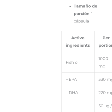
Tamaño de
porción
: 1
cápsula
Active
Per
ingredients
portio
1000
Fish oil:
mg
– EPA
330 m
– DHA
220 m
50 μg /