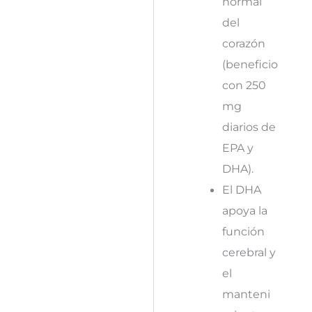
normal
del
corazón
(beneficio
con 250
mg
diarios de
EPA y
DHA).
El DHA
apoya la
función
cerebral y
el
manteni