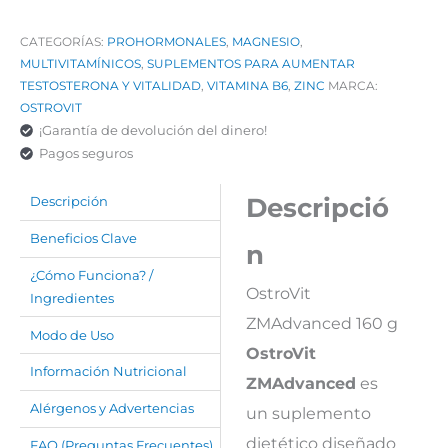
CATEGORÍAS:
PROHORMONALES
,
MAGNESIO
,
MULTIVITAMÍNICOS
,
SUPLEMENTOS PARA AUMENTAR
TESTOSTERONA Y VITALIDAD
,
VITAMINA B6
,
ZINC
MARCA:
OSTROVIT
¡Garantía de devolución del dinero!
Pagos seguros
Descripció
Descripción
Beneficios Clave
n
¿Cómo Funciona? /
OstroVit
Ingredientes
ZMAdvanced 160 g
Modo de Uso
OstroVit
Información Nutricional
ZMAdvanced
es
Alérgenos y Advertencias
un suplemento
dietético diseñado
FAQ (Preguntas Frecuentes)