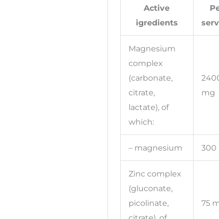
Active
P
igredients
ser
Magnesium
complex
(carbonate,
240
citrate,
mg
lactate), of
which:
– magnesium
300
Zinc complex
(gluconate,
picolinate,
75 
citrate), of