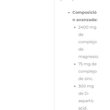
Composició
n avanzada:
2400 mg
de
complejo
de
magnesio.
75 mg de
complejo
de zinc.
300 mg
de D-
aspartic
acid.