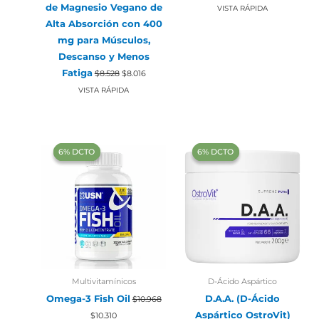
de Magnesio Vegano de
original
actua
VISTA RÁPIDA
era:
es:
Alta Absorción con 400
$8.528.
$8.01
mg para Músculos,
Descanso y Menos
El
El
Fatiga
$
8.528
$
8.016
precio
precio
original
actual
VISTA RÁPIDA
era:
es:
$8.528.
$8.016.
‍6% DCTO‍‍
‍6% DCTO‍‍
‍6% DCTO‍‍
‍6% DCTO‍‍
Multivitamínicos
D-Ácido Aspártico
Omega-3 Fish Oil
D.A.A. (D-Ácido
$
10.968
El
El
Aspártico OstroVit)
$
10.310