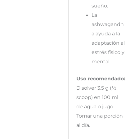
sueño.
La
ashwagandh
a ayuda a la
adaptación al
estrés físico y
mental.
Uso recomendado:
Disolver 3.5 g (½
scoop) en 100 ml
de agua o jugo.
Tomar una porción
al día.