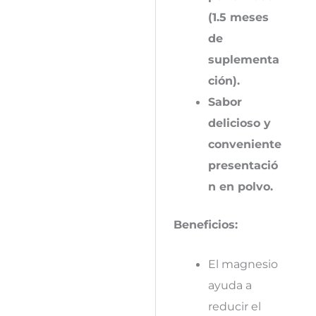
(1.5 meses
de
suplementa
ción).
Sabor
delicioso y
conveniente
presentació
n en polvo.
Beneficios:
El magnesio
ayuda a
reducir el