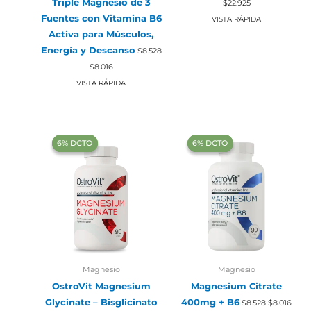
Triple Magnesio de 3
$
22.925
precio
precio
Fuentes con Vitamina B6
original
actual
VISTA RÁPIDA
era:
es:
Activa para Músculos,
$24.388.
$22.925.
Energía y Descanso
$
8.528
El
El
$
8.016
precio
precio
original
actual
VISTA RÁPIDA
era:
es:
$8.528.
$8.016.
‍6% DCTO‍‍
‍6% DCTO‍‍
‍6% DCTO‍‍
‍6% DCTO‍‍
Magnesio
Magnesio
OstroVit Magnesium
Magnesium Citrate
El
El
Glycinate – Bisglicinato
400mg + B6
$
8.528
$
8.016
precio
preci