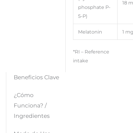
18 
phosphate P-
5-P)
Melatonin
1 m
*RI – Reference
intake
Beneficios Clave
¿Cómo
Funciona? /
Ingredientes