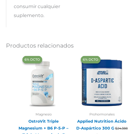
consumir cualquier
suplemento.
Productos relacionados
‍6% DCTO‍‍
‍6% DCTO‍‍
‍6% DCTO‍‍
‍6% DCTO‍‍
Magnesio
Prohormonales
OstroVit Triple
Applied Nutrition Ácido
Magnesium + B6 P-5-P –
D-Aspártico 300 G
$
24.388
El
El