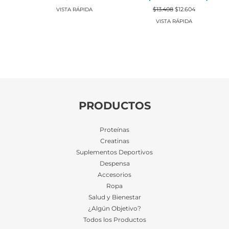
precio
precio
El
El
original
actual
$
13.408
$
12.604
VISTA RÁPIDA
precio
precio
era:
es:
original
actual
VISTA RÁPIDA
$10.968.
$10.310.
era:
es:
$13.408.
$12.604.
PRODUCTOS
Proteínas
Creatinas
Suplementos Deportivos
Despensa
Accesorios
Ropa
Salud y Bienestar
¿Algún Objetivo?
Todos los Productos