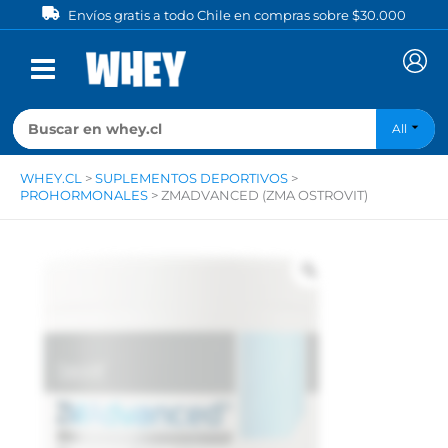
Ir
Envíos gratis a todo Chile en compras sobre $30.000
al
contenido
All
WHEY.CL
>
SUPLEMENTOS DEPORTIVOS
>
PROHORMONALES
>
ZMADVANCED (ZMA OSTROVIT)