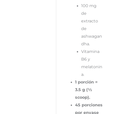
100 mg
de
extracto
de
ashwagan
dha.
Vitamina
B6 y
melatonin
a.
1 porción =
3.5 g (½
scoop).
45 porciones
por envase