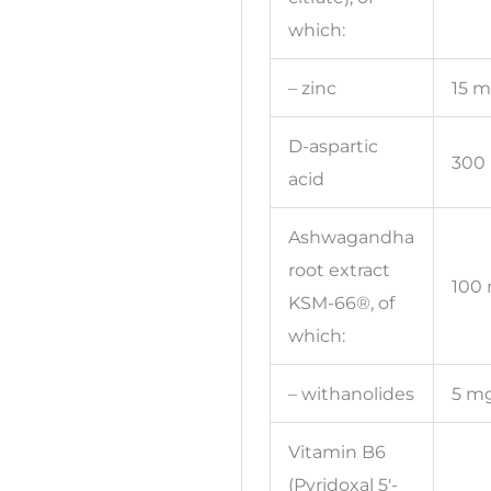
which:
– zinc
15 
D-aspartic
300
acid
Ashwagandha
root extract
100
KSM-66®, of
which:
– withanolides
5 m
Vitamin B6
(Pyridoxal 5′-