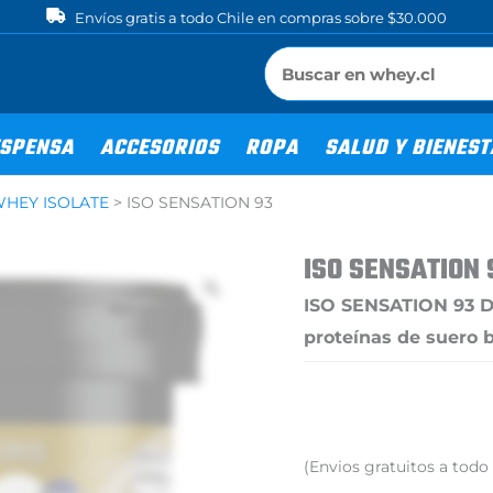
Envíos gratis a todo Chile en compras sobre $30.000
SPENSA
ACCESORIOS
ROPA
SALUD Y BIENES
WHEY ISOLATE
>
ISO SENSATION 93
ISO SENSATION 
ISO SENSATION 93 D
proteínas de suero b
(Envios gratuitos a tod