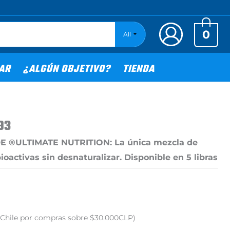
0
All
TAR
¿ALGÚN OBJETIVO?
TIENDA
93
E ®️ULTIMATE NUTRITION: La única mezcla de
ioactivas sin desnaturalizar. Disponible en 5 libras
o Chile por compras sobre $30.000CLP)