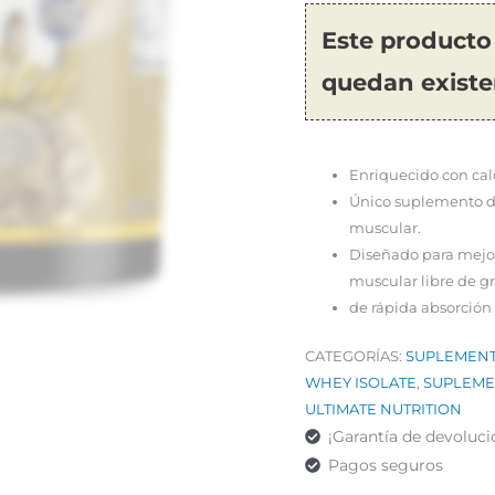
Este producto
quedan existe
Enriquecido con calo
Único suplemento de
muscular.
Diseñado para mejor
muscular libre de gr
de rápida absorción y
CATEGORÍAS:
SUPLEMENT
WHEY ISOLATE
,
SUPLEME
ULTIMATE NUTRITION
¡Garantía de devoluci
Pagos seguros