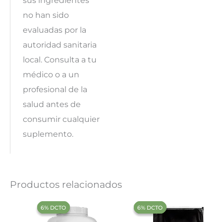
sus ingredientes
no han sido
evaluadas por la
autoridad sanitaria
local. Consulta a tu
médico o a un
profesional de la
salud antes de
consumir cualquier
suplemento.
Productos relacionados
‍6% DCTO‍‍
‍6% DCTO‍‍
‍6% DCTO‍‍
‍6% DCTO‍‍