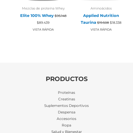
Mezclas de proteína Whey
Aminoácidos
Elite 100% Whey
Applied Nutrition
$
95.148
El
El
El
El
Taurina
$
89.439
$
19.508
$
18.338
precio
precio
precio
precio
original
actual
original
actual
VISTA RÁPIDA
VISTA RÁPIDA
era:
es:
era:
es:
$95.148.
$89.439.
$19.508.
$18.338
PRODUCTOS
Proteínas
Creatinas
Suplementos Deportivos
Despensa
Accesorios
Ropa
Salud y Bienestar