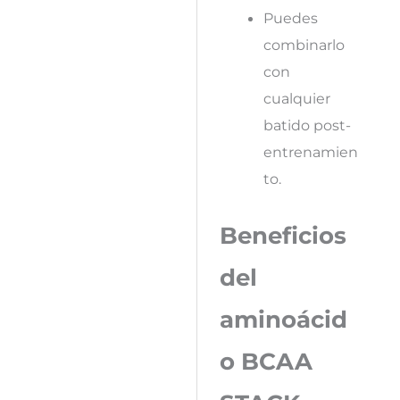
Puedes
combinarlo
con
cualquier
batido post-
entrenamien
to.
Beneficios
del
aminoácid
o BCAA