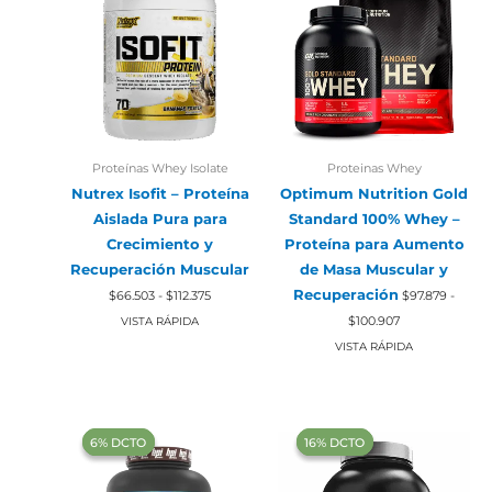
Proteínas Whey Isolate
Proteinas Whey
Nutrex Isofit – Proteína
Optimum Nutrition Gold
Aislada Pura para
Standard 100% Whey –
Crecimiento y
Proteína para Aumento
Recuperación Muscular
de Masa Muscular y
Rango
Recuperación
$
66.503
-
$
112.375
$
97.879
-
de
Rango
precios:
$
100.907
VISTA RÁPIDA
de
desde
precios:
VISTA RÁPIDA
$66.503
desde
hasta
$97.879
$112.375
hasta
$100.907
‍6% DCTO‍‍
‍6% DCTO‍‍
‍16% DCTO‍‍
‍16% DCTO‍‍