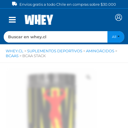
Ir
Envíos gratis a todo Chile en compras sobre $30.000
al
contenido
All
WHEY.CL
>
SUPLEMENTOS DEPORTIVOS
>
AMINOÁCIDOS
>
BCAAS
>
BCAA STACK