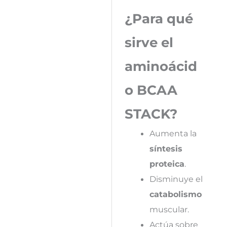
¿Para qué
sirve el
aminoácid
o BCAA
STACK?
Aumenta la
síntesis
proteica
.
Disminuye el
catabolismo
muscular.
Actúa sobre