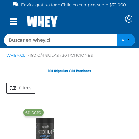
Ir
Envíos gratis a todo Chile en compras sobre $30.000
al
contenido
All
WHEY.CL
>
180 CÁPSULAS / 30 PORCIONES
180 Cápsulas / 30 Porciones
Filtros
‍6% DCTO‍‍