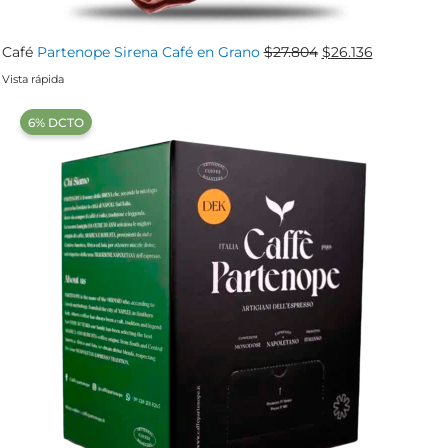
El
El
Café
Partenope Sirena Café en Grano
$
27.804
$
26.136
precio
precio
Vista rápida
original
actual
‍6% DCTO‍‍
era:
es:
$27.804.
$26.136.