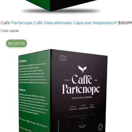
Café
Partenope Café Descafeinado Cápsulas Nespresso®
$
22.07
Vista rápida
‍6% DCTO‍‍