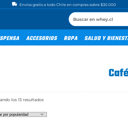
Envíos gratis a todo Chile en compras sobre $30.000
SPENSA
ACCESORIOS
ROPA
SALUD Y BIENES
Caf
Ordenado
ando los 13 resultados
por
popularidad