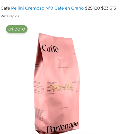
El
El
Café
Pellini Cremoso Nº9 Café en Grano
$
25.120
$
23.613
precio
precio
Vista rápida
original
actual
‍6% DCTO‍‍
era:
es:
$25.120.
$23.613.