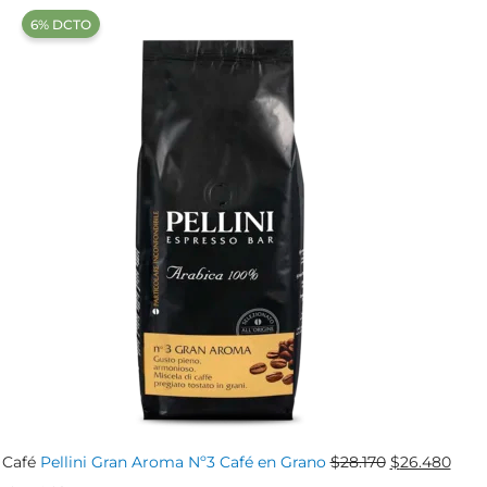
‍6% DCTO‍‍
El
El
Café
Pellini Gran Aroma Nº3 Café en Grano
$
28.170
$
26.480