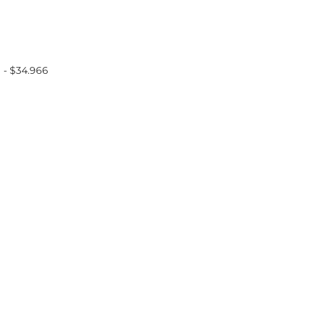
Rango
9
-
$
34.966
de
precios:
desde
$23.039
hasta
$34.966