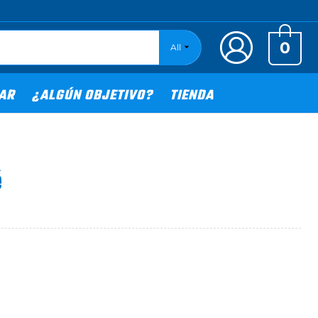
0
All
TAR
¿ALGÚN OBJETIVO?
TIENDA
é