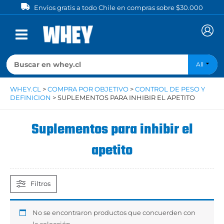
Ir
Envíos gratis a todo Chile en compras sobre $30.000
al
contenido
All
WHEY.CL
>
COMPRA POR OBJETIVO
>
CONTROL DE PESO Y
DEFINICION
>
SUPLEMENTOS PARA INHIBIR EL APETITO
Suplementos para inhibir el
apetito
Filtros
No se encontraron productos que concuerden con