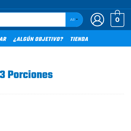
0
All
TAR
¿ALGÚN OBJETIVO?
TIENDA
13 Porciones