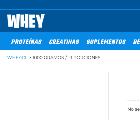
Ir
al
contenido
PROTEÍNAS
CREATINAS
SUPLEMENTOS
DE
WHEY.CL
>
1000 GRAMOS / 13 PORCIONES
No se