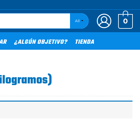
0
All
TAR
¿ALGÚN OBJETIVO?
TIENDA
kilogramos)
.