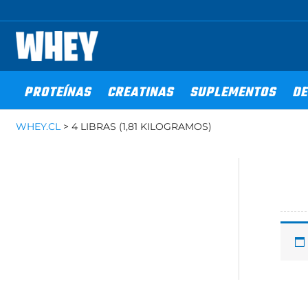
Ir
al
contenido
PROTEÍNAS
CREATINAS
SUPLEMENTOS
DE
WHEY.CL
>
4 LIBRAS (1,81 KILOGRAMOS)